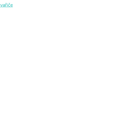
vařiče