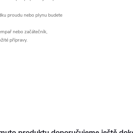
adku proudu nebo plynu budete
kempař nebo začátečník,
žité přípravy.
muto produktu doporučujeme ještě dok