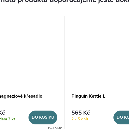
magneziové křesadlo
Pinguin Kettle L
Kč
565 Kč
DO KOŠÍKU
DO KO
adem
2 ks
2 - 5 dnů
Kód:
YMK