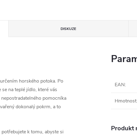
DISKUZE
Param
 zurčením horského potoka. Po
EAN
:
 se na teplé jídlo, které vás
ho nepostradatelného pomocníka
Hmotnost
vařený dokonalý pokrm, a to
Produkt n
 potřebujete k tomu, abyste si