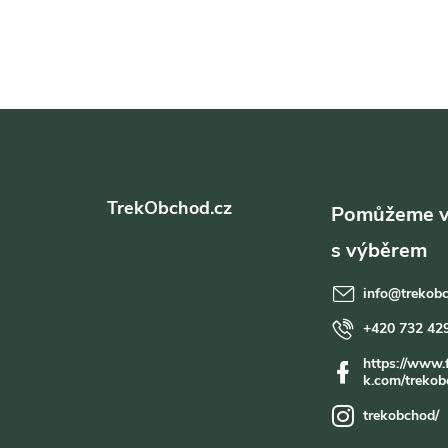
Z
á
TrekObchod.cz
p
a
info
@
trekob
t
+420 732 42
https://www.
í
k.com/trekob
trekobchod/