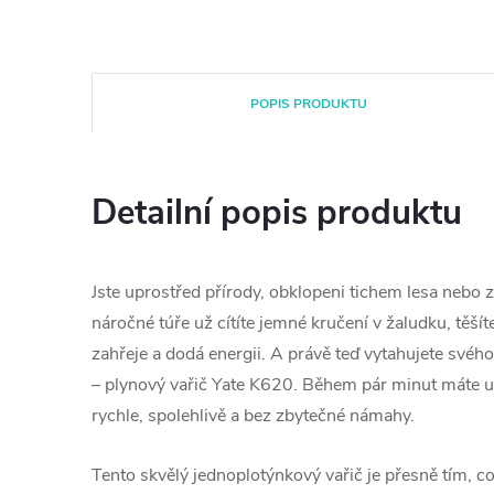
POPIS PRODUKTU
Detailní popis produktu
Jste uprostřed přírody, obklopeni tichem lesa nebo
náročné túře už cítíte jemné kručení v žaludku, těšíte
zahřeje a dodá energii. A právě teď vytahujete své
– plynový vařič Yate K620. Během pár minut máte u
rychle, spolehlivě a bez zbytečné námahy.
Tento skvělý jednoplotýnkový vařič je přesně tím, co