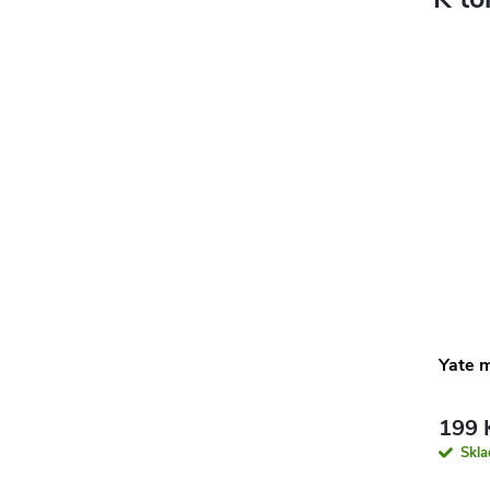
Yate 
199 
Skl