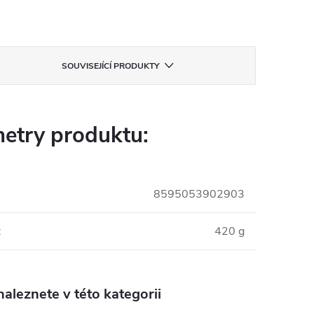
SOUVISEJÍCÍ PRODUKTY
etry produktu:
8595053902903
:
420 g
aleznete v této kategorii