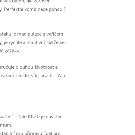
il váš batoh, ale zároveň
y. Perfektní kombinace pohodlí
ořáku je manipulace s vařičem
je rychlé a intuitivní, takže se
é zážitky.
zaručuje dlouhou životnost a
ředí. Deště, vítr, prach – Yate
baření – Yate K620 je navržen
ximum.
tabilní pro přípravu jídel pro