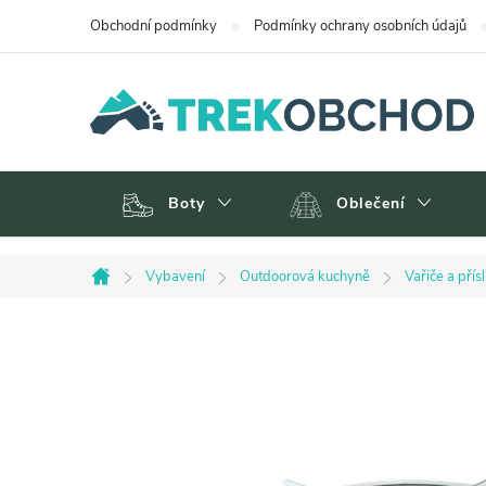
Přejít
Obchodní podmínky
Podmínky ochrany osobních údajů
na
obsah
Boty
Oblečení
Vybavení
Outdoorová kuchyně
Vařiče a přís
Domů