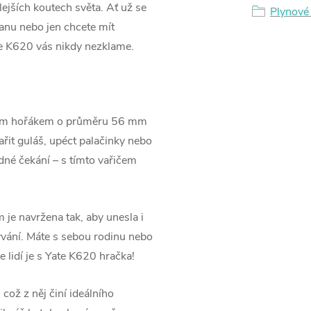
lejších koutech světa. Ať už se
Plynové 
anu nebo jen chcete mít
te K620 vás nikdy nezklame.
ným hořákem o průměru 56 mm
ařit guláš, upéct palačinky nebo
né čekání – s tímto vařičem
 je navržena tak, aby unesla i
ývání. Máte s sebou rodinu nebo
e lidí je s Yate K620 hračka!
což z něj činí ideálního