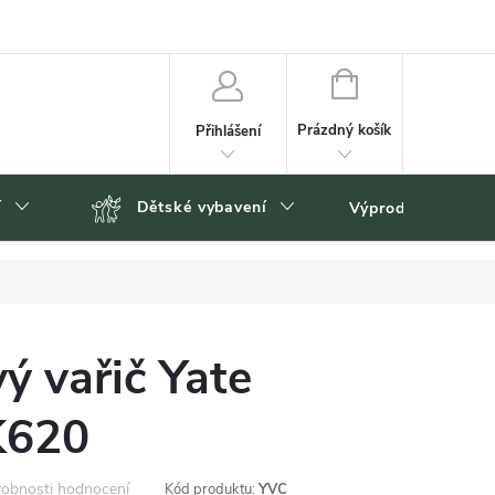
NÁKUPNÍ
KOŠÍK
Prázdný košík
Přihlášení
í
Dětské vybavení
Výprodej
Zn
ý vařič Yate
K620
obnosti hodnocení
Kód produktu:
YVC