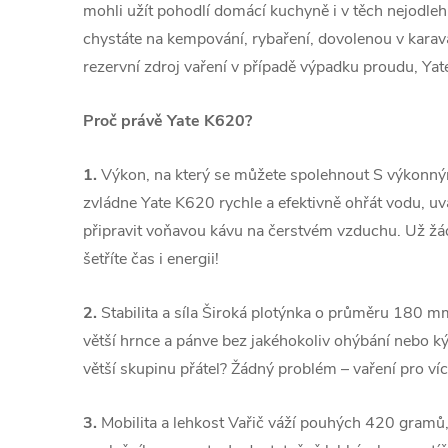
mohli užít pohodlí domácí kuchyně i v těch nejodleh
chystáte na kempování, rybaření, dovolenou v karav
rezervní zdroj vaření v případě výpadku proudu, Ya
Proč právě Yate K620?
1.
Výkon, na který se můžete spolehnout S výkon
zvládne Yate K620 rychle a efektivně ohřát vodu, uv
připravit voňavou kávu na čerstvém vzduchu. Už žád
šetříte čas i energii!
2.
Stabilita a síla Široká plotýnka o průměru 180 mm
větší hrnce a pánve bez jakéhokoliv ohýbání nebo k
větší skupinu přátel? Žádný problém – vaření pro víc
3.
Mobilita a lehkost Vařič váží pouhých 420 gramů, 