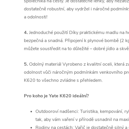
společníka na cesty. Je dostatečně lehký, aby nezatíž
dostatečně robustní, aby vydržel i náročné podmínk
a odolnosti!
4.
Jednoduché použití Díky praktickému madlu na h
bezpečná a snadná. Připojení k plynové bombě (2 kg) 
můžete soustředit na to důležité – dobré jídlo a skvěl
5.
Odolný materiál Vyrobeno z kvalitní oceli, která 
odolnost vůči náročným podmínkám venkovního prost
K620 to všechno zvládne s přehledem.
Pro koho je Yate K620 ideální?
Outdooroví nadšenci: Turistika, kempování, ry
tak, aby vám vaření v přírodě usnadnil na ma
Rodiny na cestách: Vařič je dostatečně silný a s