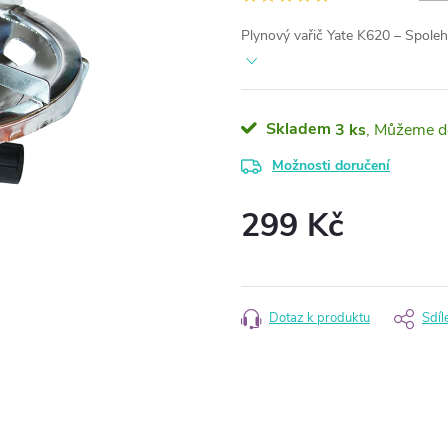
Plynový vařič Yate K620 – Spoleh
Skladem
3 ks
Možnosti doručení
299 Kč
Měrná
cena:
Dotaz k produktu
Sdíl