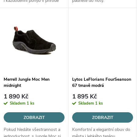
u
i každodenní pohyb v přírodě
padnete do noty.
u
k
k
t
t
ů
ů
Merrell Jungle Moc Men
Lytos LeFlorians FourSeanson
midnight
67 tmavě modrá
1 890 Kč
1 895 Kč
Skladem
1 ks
Skladem
1 ks
ZOBRAZIT
ZOBRAZIT
Pokud hledáte všestrannost a
Komfortní a elegantní obuv do
jednoduchost, s Jungle Moc si
města i lehkého terénu.