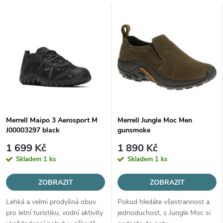
a
V
Nejprodávanější
z
ý
Abecedně
e
p
n
i
í
s
Merrell Maipo 3 Aerosport M
Merrell Jungle Moc Men
p
J00003297 black
gunsmoke
p
r
1 699 Kč
1 890 Kč
r
Skladem
1 ks
Skladem
1 ks
o
o
ZOBRAZIT
ZOBRAZIT
d
Lehká a velmi prodyšná obuv
Pokud hledáte všestrannost a
d
pro letní turistiku, vodní aktivity
jednoduchost, s Jungle Moc si