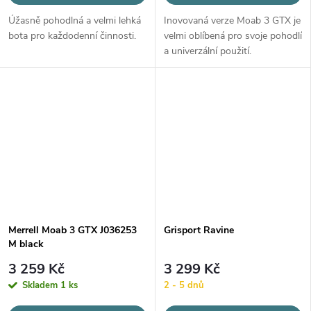
Úžasně pohodlná a velmi lehká
Inovovaná verze Moab 3 GTX je
bota pro každodenní činnosti.
velmi oblíbená pro svoje pohodlí
a univerzální použití.
Merrell Moab 3 GTX J036253
Grisport Ravine
M black
3 259 Kč
3 299 Kč
Skladem
1 ks
2 - 5 dnů