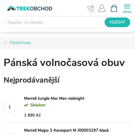
Přejít
NÁKUPNÍ
KOŠÍK
na
obsah
HLEDAT
Pánské boty
Pánská volnočasová obuv
Nejprodávanější
Merrell Jungle Moc Men midnight
Skladem
1 890 Kč
Merrell Maipo 3 Aerosport M J00003297 black