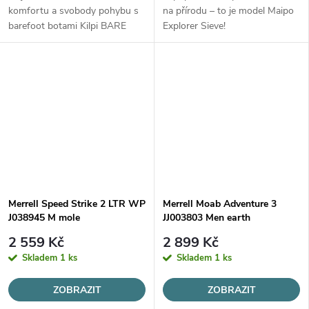
komfortu a svobody pohybu s
na přírodu – to je model Maipo
barefoot botami Kilpi BARE
Explorer Sieve!
HIGH WP.
Merrell Speed Strike 2 LTR WP
Merrell Moab Adventure 3
J038945 M mole
JJ003803 Men earth
2 559 Kč
2 899 Kč
Skladem
1 ks
Skladem
1 ks
ZOBRAZIT
ZOBRAZIT