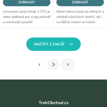
ZOBRAZIT
ZOBRAZIT
Inovovaná verze Moab 3 GTX je
Nízká treková bota do lehkých a
velmi oblíbená pro svoje pohodlí
středně náročných terénů, ale i
a univerzální použití.
na běžné nošení ve městě.
O
NAČÍST 1 DALŠÍ
v
l
S
1
2
t
á
r
d
á
Z
a
n
á
k
c
o
TrekObchod.cz