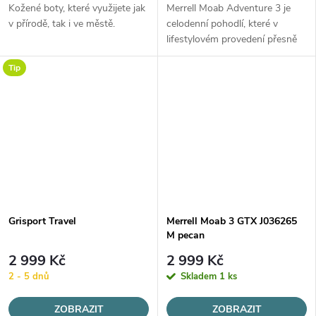
Kožené boty, které využijete jak
Merrell Moab Adventure 3 je
v přírodě, tak i ve městě.
celodenní pohodlí, které v
lifestylovém provedení přesně
jako u oblíbeného modelu Moab
Tip
očekáváte.
Grisport Travel
Merrell Moab 3 GTX J036265
M pecan
2 999 Kč
2 999 Kč
2 - 5 dnů
Skladem
1 ks
ZOBRAZIT
ZOBRAZIT