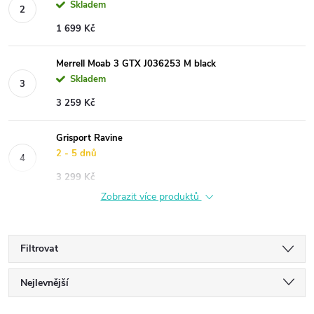
Skladem
1 699 Kč
Merrell Moab 3 GTX J036253 M black
Skladem
3 259 Kč
Grisport Ravine
2 - 5 dnů
3 299 Kč
Zobrazit více produktů
Filtrovat
Ř
Nejlevnější
Nejdražší