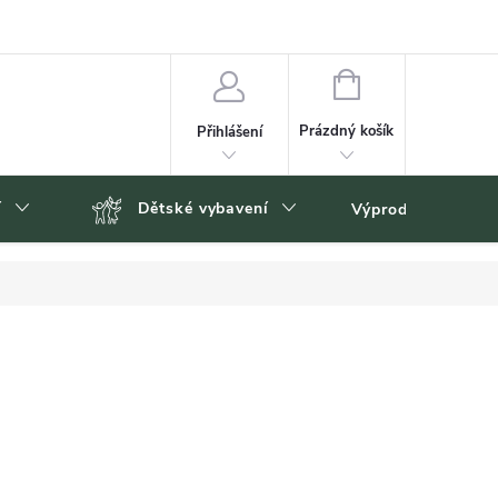
NÁKUPNÍ
KOŠÍK
Prázdný košík
Přihlášení
í
Dětské vybavení
Výprodej
Zn