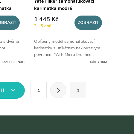
X
Yate Hiker samonafukovací
matka
karimatka modrá
1 445 Kč
OBRAZIT
ZOBRAZIT
2 - 5 dnů
a s dvěma
Oblíbený model samonafukovací
mor.
karimatky s unikátním neklouzavým
povrchem YATE Micro brushed.
Kód:
PS30NXG
Kód:
YHKM
S
CH
1
3
t
r
á
n