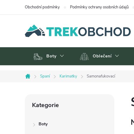
Přejít
Obchodní podmínky
Podmínky ochrany osobních údajů
na
obsah
Boty
Oblečení
Spaní
Karimatky
Samonafukovací
Domů
P
Přeskočit
Kategorie
kategorie
o
Boty
s