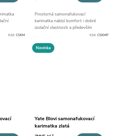
rimatka
Prostorná samonafukovací
lační
karimatka nabízí komfort i dobré
izolační vlastnosti a především
maximální luxus při odpočinku.
Kód:
CSKM
Kód:
CSKMP
Novinka
ovací
Yate Blovi samonafukovací
karimatka zlatá