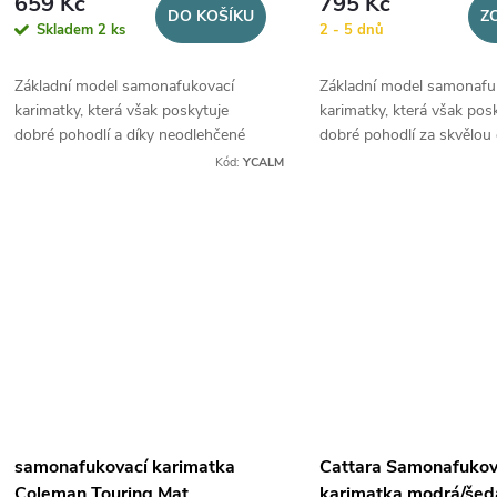
659 Kč
795 Kč
DO KOŠÍKU
Z
Skladem
2 ks
2 - 5 dnů
Základní model samonafukovací
Základní model samonafu
karimatky, která však poskytuje
karimatky, která však pos
dobré pohodlí a díky neodlehčené
dobré pohodlí za skvělou 
vnitřní pěně také vynikající izolační
Kód:
YCALM
vlastnosti
samonafukovací karimatka
Cattara Samonafukov
Coleman Touring Mat
karimatka modrá/šed