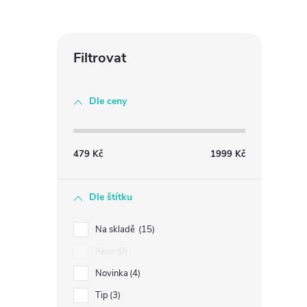
Dle ceny
479
Kč
1999
Kč
Dle štítku
Na skladě
15
Akce
0
Novinka
4
Tip
3