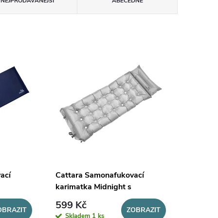
NEJPRODÁVANĚJŠÍ
ABECEDNĚ
ací
Cattara Samonafukovací
karimatka Midnight s
polštářem
599 Kč
OBRAZIT
ZOBRAZIT
Skladem
1 ks