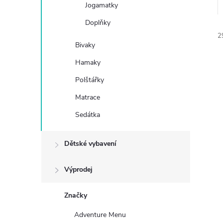
Jogamatky
e
Doplňky
2
l
Bivaky
Hamaky
Polštářky
Matrace
í
Sedátka
i
Dětské vybavení
Výprodej
Značky
Adventure Menu