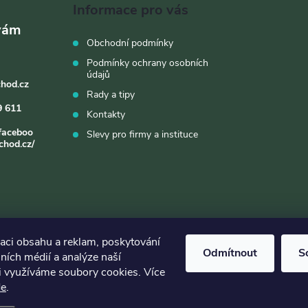
d
Informace pro vás
a
Obchodní podmínky
c
Podmínky ochrany osobních
údajů
chod.cz
Rady a tipy
p
9 611
Kontakty
faceboo
Slevy pro firmy a instituce
chod.cz/
v
k
y
zaci obsahu a reklam, poskytování
v
Odmítnout
S
lních médií a analýze naší
ý
i využíváme soubory cookies. Více
de
.
p