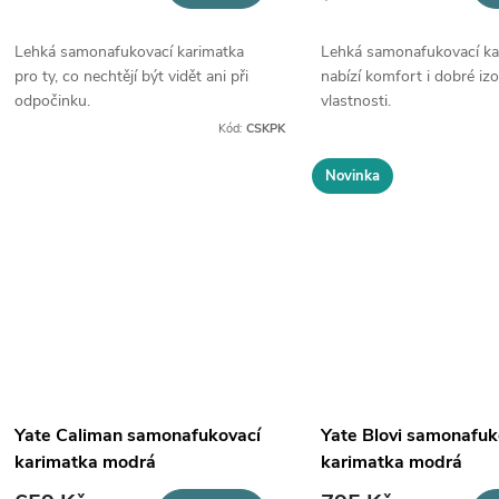
o
u
Lehká samonafukovací karimatka
Lehká samonafukovací ka
d
pro ty, co nechtějí být vidět ani při
nabízí komfort i dobré izo
k
odpočinku.
vlastnosti.
u
Kód:
CSKPK
t
k
Novinka
ů
t
ů
Yate Caliman samonafukovací
Yate Blovi samonafuk
karimatka modrá
karimatka modrá