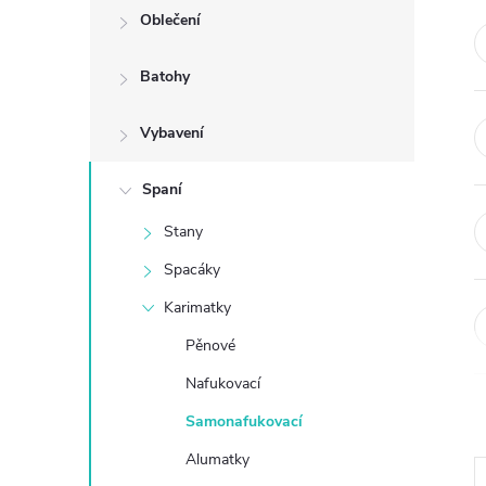
Oblečení
t
Batohy
r
Vybavení
a
n
Spaní
Stany
n
Spacáky
í
Karimatky
Pěnové
p
Nafukovací
a
Samonafukovací
n
Alumatky