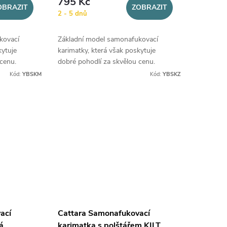
795 Kč
OBRAZIT
ZOBRAZIT
2 - 5 dnů
kovací
Základní model samonafukovací
kytuje
karimatky, která však poskytuje
cenu.
dobré pohodlí za skvělou cenu.
Kód:
YBSKM
Kód:
YBSKZ
ací
Cattara Samonafukovací
á
karimatka s polštářem KILT