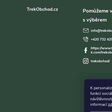
á
TrekObchod.cz
p
a
í
info
@
trekob
t
+420 732 42
https://www.
r
í
k.com/trekob
trekobchod/
K personali
funkcí sociá
návštěvnost
informací
z