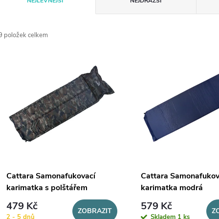
NEJLEVNĚJŠÍ
NEJDRAŽŠÍ
a
9
položek celkem
z
V
e
ý
n
p
p
s
r
p
Cattara Samonafukovací
Cattara Samonafukov
o
karimatka s polštářem
karimatka modrá
r
kamufláž
479 Kč
579 Kč
d
ZOBRAZIT
Z
2 - 5 dnů
Skladem
1 ks