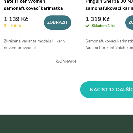
Yate Hiker Women
Pinguin Sherpa 30 N
samonafukovací karimatka
samonafukovací kari
mango
1 139 Kč
1 319 Kč
ZOBRAZIT
Z
2 - 5 dnů
Skladem
1 ks
Zkrácená varianta modelu Hiker v
Samonafukovací karimatk
novém provedení
řadami horizontálních ko
Kód:
YHWKM
O
NAČÍST 12 DALŠÍ
v
á