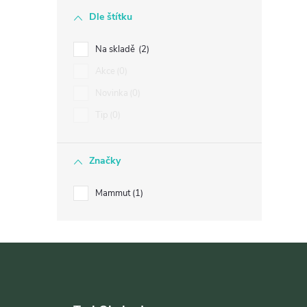
Dle štítku
í
Na skladě
2
Akce
0
r
Novinka
0
Tip
0
Značky
Mammut
1
Z
i
á