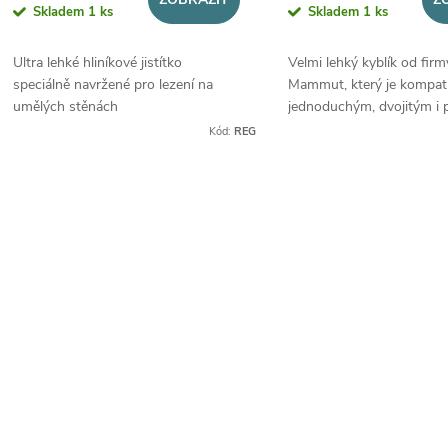
d
Skladem
1 ks
Skladem
1 ks
o
u
Ultra lehké hliníkové jistítko
Velmi lehký kyblík od firm
d
speciálně navržené pro lezení na
Mammut, který je kompatib
k
umělých stěnách
jednoduchým, dvojitým i 
u
lanem.
Kód:
REG
t
k
ů
O
t
v
ů
á
d
a