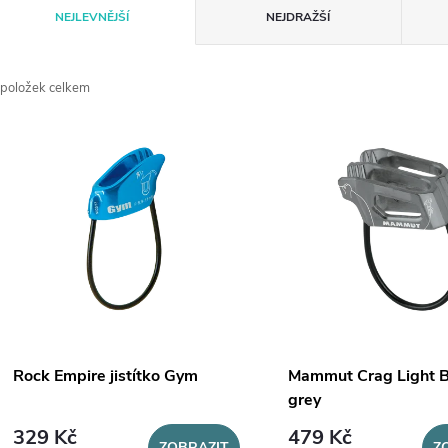
Ř
NEJLEVNĚJŠÍ
NEJDRAŽŠÍ
a
položek celkem
z
V
e
ý
n
p
p
s
r
p
Rock Empire jistítko Gym
Mammut Crag Light B
o
grey
r
329 Kč
479 Kč
ZOBRAZIT
Z