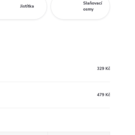
Slaňovací
Jistítka
osmy
329 Kč
479 Kč