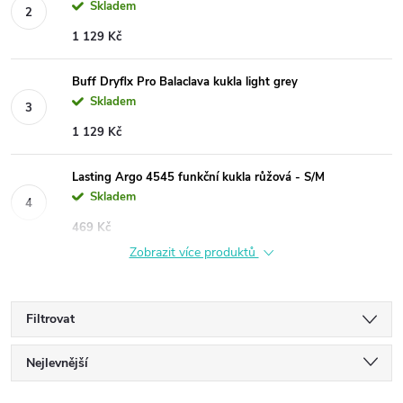
Skladem
1 129 Kč
Buff Dryflx Pro Balaclava kukla light grey
Skladem
1 129 Kč
Lasting Argo 4545 funkční kukla růžová - S/M
Skladem
469 Kč
Zobrazit více produktů
Filtrovat
Ř
Nejlevnější
Nejdražší