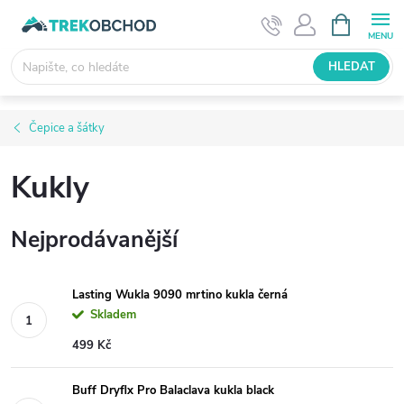
Přejít
NÁKUPNÍ
KOŠÍK
na
obsah
HLEDAT
Čepice a šátky
Kukly
Nejprodávanější
Lasting Wukla 9090 mrtino kukla černá
Skladem
499 Kč
Buff Dryflx Pro Balaclava kukla black