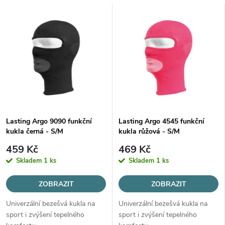
a
V
Nejprodávanější
z
ý
Abecedně
e
p
n
i
í
s
Lasting Argo 9090 funkční
Lasting Argo 4545 funkční
p
kukla černá - S/M
kukla růžová - S/M
p
r
459 Kč
469 Kč
r
Skladem
1 ks
Skladem
1 ks
o
o
ZOBRAZIT
ZOBRAZIT
d
Univerzální bezešvá kukla na
Univerzální bezešvá kukla na
d
sport i zvýšení tepelného
sport i zvýšení tepelného