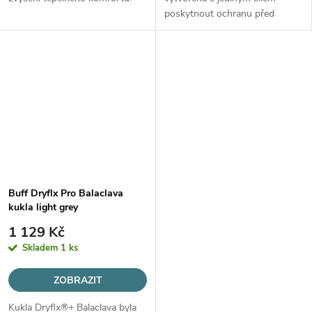
poskytnout ochranu před
chladem, ale zároveň umožnit
maximální odvod potu.
Buff Dryflx Pro Balaclava
kukla light grey
1 129 Kč
Skladem
1 ks
ZOBRAZIT
Kukla Dryflx®+ Balaclava byla