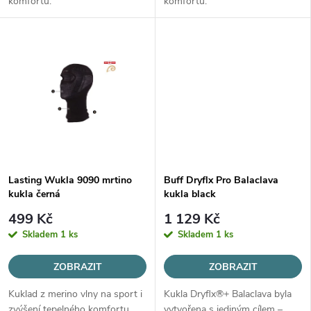
u
komfortu.
komfortu.
u
k
k
t
t
ů
ů
Lasting Wukla 9090 mrtino
Buff Dryflx Pro Balaclava
kukla černá
kukla black
499 Kč
1 129 Kč
Skladem
1 ks
Skladem
1 ks
ZOBRAZIT
ZOBRAZIT
Kuklad z merino vlny na sport i
Kukla Dryflx®+ Balaclava byla
zvýšení tepelného komfortu.
vytvořena s jediným cílem –