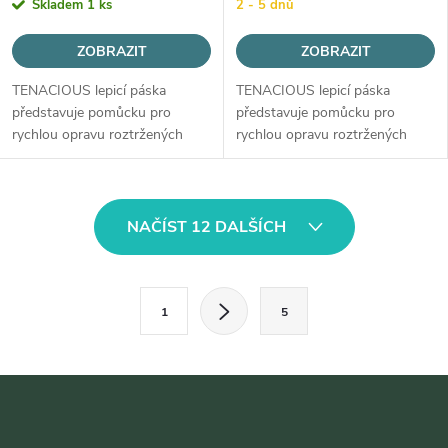
Skladem
1 ks
2 - 5 dnů
ZOBRAZIT
ZOBRAZIT
TENACIOUS lepicí páska
TENACIOUS lepicí páska
představuje pomůcku pro
představuje pomůcku pro
rychlou opravu roztržených
rychlou opravu roztržených
zátěrovaných i nezátěrovaných
zátěrovaných i nezátěrovaných
tkanin přímo v terénu.
tkanin přímo v terénu.
O
NAČÍST 12 DALŠÍCH
v
l
S
1
5
t
á
r
d
á
Z
a
n
k