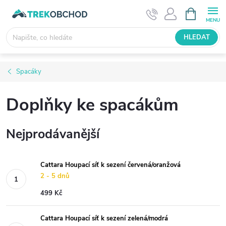
Přejít
NÁKUPNÍ
KOŠÍK
na
obsah
HLEDAT
Spacáky
Doplňky ke spacákům
Nejprodávanější
Cattara Houpací síť k sezení červená/oranžová
2 - 5 dnů
499 Kč
Cattara Houpací síť k sezení zelená/modrá