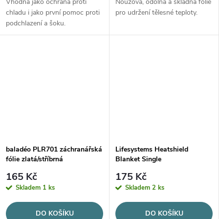
Vhodná jako ochrana proti
Nouzová, odolná a skladná fólie
chladu i jako první pomoc proti
pro udržení tělesné teploty.
podchlazení a šoku.
baladéo PLR701 záchranářská
Lifesystems Heatshield
fólie zlatá/stříbrná
Blanket Single
165 Kč
175 Kč
Skladem
1 ks
Skladem
2 ks
DO KOŠÍKU
DO KOŠÍKU