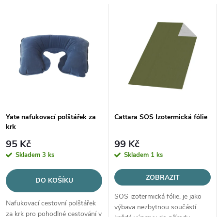
a
V
Nejprodávanější
z
ý
Abecedně
e
p
n
i
í
s
Yate nafukovací polštářek za
Cattara SOS Izotermická fólie
p
krk
p
r
95 Kč
99 Kč
r
Skladem
3 ks
Skladem
1 ks
o
o
ZOBRAZIT
DO KOŠÍKU
d
SOS izotermická fólie, je jako
d
Nafukovací cestovní polštářek
výbava nezbytnou součástí
za krk pro pohodlné cestování v