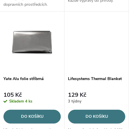
u
každé výpravy do přírody.
dopravních prostředcích.
u
k
k
t
t
ů
ů
Yate Alu folie stříbrná
Lifesystems Thermal Blanket
105 Kč
129 Kč
Skladem
4 ks
3 týdny
DO KOŠÍKU
DO KOŠÍKU