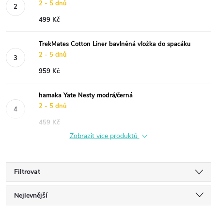
2 - 5 dnů
499 Kč
TrekMates Cotton Liner bavlněná vložka do spacáku
2 - 5 dnů
959 Kč
hamaka Yate Nesty modrá/černá
2 - 5 dnů
459 Kč
Zobrazit více produktů
Filtrovat
Ř
Nejlevnější
Nejdražší