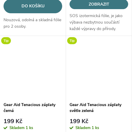
ZOBRAZIT
DO KOŠÍKU
SOS izotermická fólie, je jako
Nouzová, odolná a skladná fólie
výbava nezbytnou součástí
pro 2 osoby.
každé výpravy do přírody.
Tip
Tip
Gear Aid Tenacious záplaty
Gear Aid Tenacious záplaty
černá
světle zelená
199 Kč
199 Kč
Skladem
1 ks
Skladem
1 ks