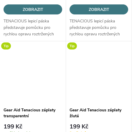
ZOBRAZIT
ZOBRAZIT
TENACIOUS lepicí páska
TENACIOUS lepicí páska
představuje pomůcku pro
představuje pomůcku pro
rychlou opravu roztržených
rychlou opravu roztržených
zátěrovaných i nezátěrovaných
zátěrovaných i nezátěrovaných
Tip
Tip
tkanin přímo v terénu.
tkanin přímo v terénu.
Gear Aid Tenacious záplaty
Gear Aid Tenacious záplaty
transparentní
žlutá
199 Kč
199 Kč