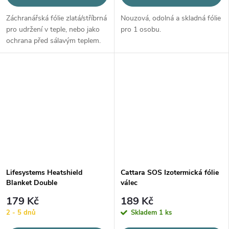
Záchranářská fólie zlatá/stříbrná
Nouzová, odolná a skladná fólie
pro udržení v teple, nebo jako
pro 1 osobu.
ochrana před sálavým teplem.
Lifesystems Heatshield
Cattara SOS Izotermická fólie
Blanket Double
válec
179 Kč
189 Kč
2 - 5 dnů
Skladem
1 ks