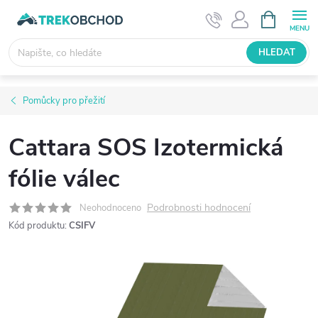
Přejít
NÁKUPNÍ
KOŠÍK
na
obsah
HLEDAT
Pomůcky pro přežití
Cattara SOS Izotermická
fólie válec
Podrobnosti hodnocení
Neohodnoceno
Kód produktu:
CSIFV