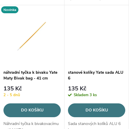
u
u
Novinka
k
k
t
t
ů
ů
náhradní tyčka k bivaku Yate
stanové kolíky Yate sada ALU
Maty Bivak bag - 41 cm
6
135 Kč
135 Kč
2 - 5 dnů
Skladem
3 ks
DO KOŠÍKU
DO KOŠÍKU
Náhradní tyčka k bivakovacímu
Sada stanových kolíků ALU 6