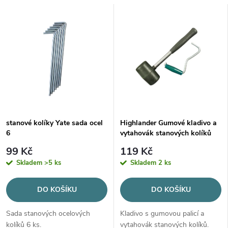
a
V
Nejprodávanější
z
ý
Abecedně
e
p
n
i
í
s
stanové kolíky Yate sada ocel
Highlander Gumové kladivo a
p
6
vytahovák stanových kolíků
p
r
99 Kč
119 Kč
r
Skladem
>5 ks
Skladem
2 ks
o
o
DO KOŠÍKU
DO KOŠÍKU
d
d
Sada stanových ocelových
Kladivo s gumovou palicí a
kolíků 6 ks.
vytahovák stanových kolíků.