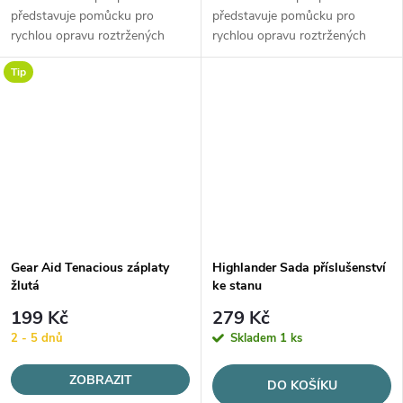
představuje pomůcku pro
představuje pomůcku pro
rychlou opravu roztržených
rychlou opravu roztržených
zátěrovaných i nezátěrovaných
zátěrovaných i nezátěrovaných
Tip
tkanin přímo v terénu.
tkanin přímo v terénu.
Gear Aid Tenacious záplaty
Highlander Sada příslušenství
žlutá
ke stanu
199 Kč
279 Kč
2 - 5 dnů
Skladem
1 ks
ZOBRAZIT
DO KOŠÍKU