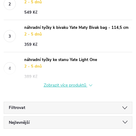
2 - 5 dnů
549 Kč
náhradní tyčky k bivaku Yate Maty Bivak bag - 114,5 cm
2 - 5 dnů
359 Kč
náhradní tyčky ke stanu Yate Light One
2 - 5 dnů
389 Kč
Zobrazit více produktů
Filtrovat
Ř
Nejlevnější
Nejdražší