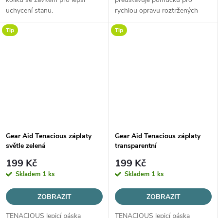
uchycení stanu.
rychlou opravu roztržených
zátěrovaných i nezátěrovaných
Tip
Tip
tkanin přímo v terénu.
Gear Aid Tenacious záplaty
Gear Aid Tenacious záplaty
světle zelená
transparentní
199 Kč
199 Kč
Skladem
1 ks
Skladem
1 ks
ZOBRAZIT
ZOBRAZIT
TENACIOUS lepicí páska
TENACIOUS lepicí páska