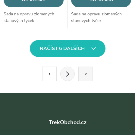
Sada na opravu zlomených
Sada na opravu zlomených
stanových tyček.
stanových tyček.
O
NAČÍST 6 DALŠÍCH
v
l
S
1
2
t
á
r
d
á
Z
a
n
á
k
c
o
TrekObchod.cz
p
í
v