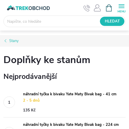
Přejít
NÁKUPNÍ
KOŠÍK
na
obsah
HLEDAT
Stany
Doplňky ke stanům
Nejprodávanější
náhradní tyčka k bivaku Yate Maty Bivak bag - 41 cm
2 - 5 dnů
135 Kč
náhradní tyčky k bivaku Yate Maty Bivak bag - 224 cm