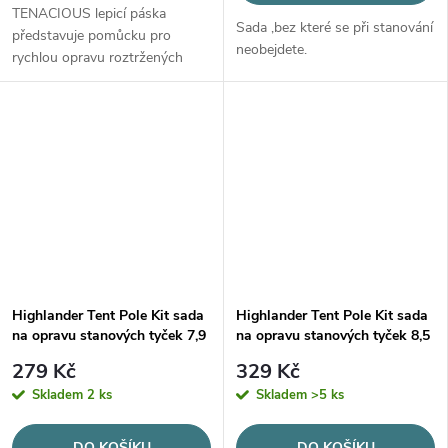
TENACIOUS lepicí páska
Sada ,bez které se při stanování
představuje pomůcku pro
neobejdete.
rychlou opravu roztržených
zátěrovaných i nezátěrovaných
tkanin přímo v terénu.
Highlander Tent Pole Kit sada
Highlander Tent Pole Kit sada
na opravu stanových tyček 7,9
na opravu stanových tyček 8,5
279 Kč
329 Kč
Skladem
2 ks
Skladem
>5 ks
DO KOŠÍKU
DO KOŠÍKU