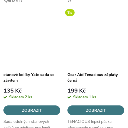
pytli MATY.
ks.
Tip
stanové kolíky Yate sada se
Gear Aid Tenacious záplaty
závitem
černá
135 Kč
199 Kč
Skladem
2 ks
Skladem
1 ks
ZOBRAZIT
ZOBRAZIT
Sada odolných stanových
TENACIOUS lepicí páska
kolíků se závitem pro lepší
představuje pomůcku pro