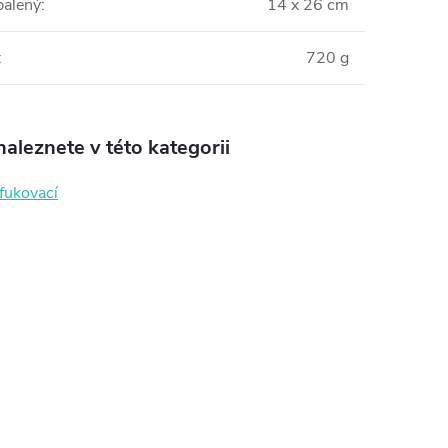
balený
:
14 x 26 cm
:
720 g
aleznete v této kategorii
ukovací