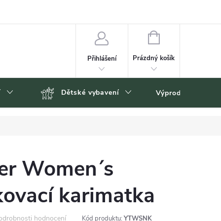
NÁKUPNÍ
KOŠÍK
Prázdný košík
Přihlášení
í
Dětské vybavení
Výprodej
Zn
ker Women´s
ovací karimatka
odrobnosti hodnocení
Kód produktu:
YTWSNK