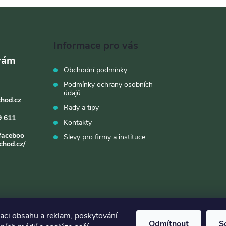
Informace pro vás
Obchodní podmínky
Podmínky ochrany osobních
údajů
chod.cz
Rady a tipy
9 611
Kontakty
faceboo
Slevy pro firmy a instituce
chod.cz/
zaci obsahu a reklam, poskytování
Odmítnout
S