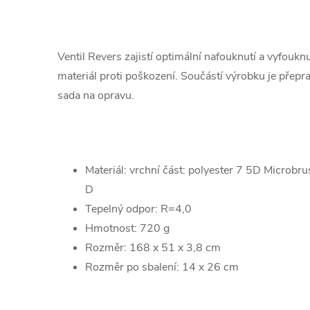
Ventil Revers zajistí optimální nafouknutí a vyfoukn
materiál proti poškození. Součástí výrobku je přepra
sada na opravu.
Materiál: vrchní část: polyester 7 5D Microbr
D
Tepelný odpor: R=4,0
Hmotnost: 720 g
Rozměr: 168 x 51 x 3,8 cm
Rozměr po sbalení: 14 x 26 cm