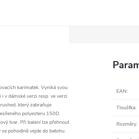
Param
ovacích karimatek. Vyniká svou
EAN
:
 i v dámské verzi resp. ve verzi
rushed, který zabraňuje
Tloušťka
:
 zesíleného polyesteru 150D.
vý tvar. Při balení lze přehnout
Rozměry
:
ý se pohodlně vejde do batohu.