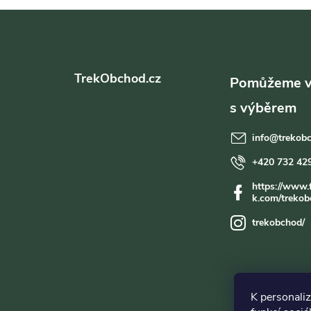
Z
á
TrekObchod.cz
p
a
info
@
trekob
t
+420 732 42
https://www.
í
k.com/trekob
trekobchod/
K personali