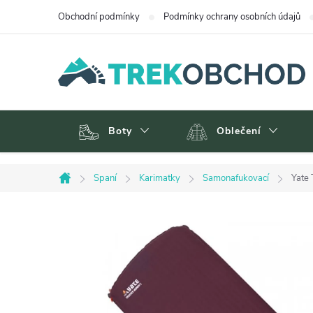
Přejít
Obchodní podmínky
Podmínky ochrany osobních údajů
na
obsah
Boty
Oblečení
Spaní
Karimatky
Samonafukovací
Yate
Domů