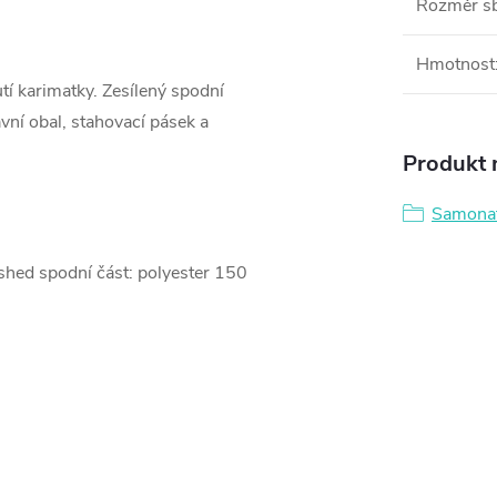
Rozměr s
Hmotnost
utí karimatky. Zesílený spodní
vní obal, stahovací pásek a
Produkt n
Samonaf
ushed spodní část: polyester 150