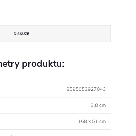
DISKUZE
etry produktu:
8595053927043
3,8 cm
168 x 51 cm