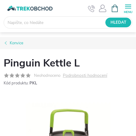
Přejít
NÁKUPNÍ
KOŠÍK
na
obsah
HLEDAT
Konvice
Pinguin Kettle L
Podrobnosti hodnocení
Neohodnoceno
Kód produktu:
PKL