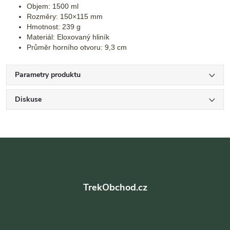
Objem: 1500 ml
Rozměry: 150×115 mm
Hmotnost: 239 g
Materiál: Eloxovaný hliník
Průměr horního otvoru: 9,3 cm
Parametry produktu
Diskuse
Z
á
TrekObchod.cz
p
a