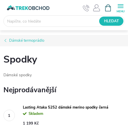
Přejít
NÁKUPNÍ
KOŠÍK
na
obsah
HLEDAT
Dámské termoprádlo
Spodky
Dámské spodky
Nejprodávanější
Lasting Ataka 5252 dámské merino spodky černá
Skladem
1 199 Kč