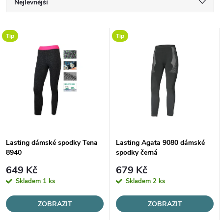
Ř
Nejlevnější
a
Nejdražší
V
Tip
Tip
Nejprodávanější
z
ý
Abecedně
e
p
n
i
í
s
Lasting dámské spodky Tena
Lasting Agata 9080 dámské
p
8940
spodky černá
p
r
649 Kč
679 Kč
r
Skladem
1 ks
Skladem
2 ks
o
o
ZOBRAZIT
ZOBRAZIT