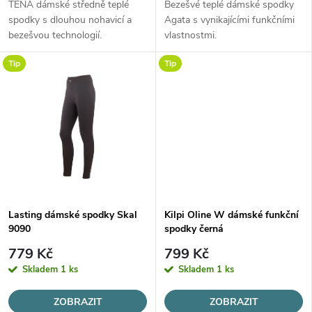
d
TENA dámské středně teplé
Bezešvé teplé dámské spodky
d
spodky s dlouhou nohavicí a
Agata s vynikajícími funkčními
u
bezešvou technologií.
vlastnostmi.
u
Tip
Tip
k
k
t
t
ů
ů
Lasting dámské spodky Skal
Kilpi Oline W dámské funkční
9090
spodky černá
779 Kč
799 Kč
Skladem
1 ks
Skladem
1 ks
ZOBRAZIT
ZOBRAZIT