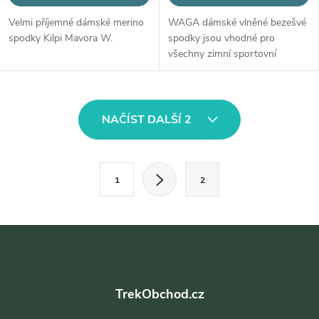
Velmi příjemné dámské merino
WAGA dámské vlněné bezešvé
spodky Kilpi Mavora W.
spodky jsou vhodné pro
všechny zimní sportovní
aktivity.
O
NAČÍST DALŠÍ 2
v
l
S
1
2
t
á
r
d
á
Z
a
n
á
k
c
o
TrekObchod.cz
p
í
v