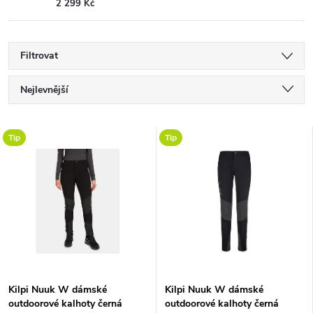
2 299 Kč
Filtrovat
Ř
Nejlevnější
a
Nejdražší
V
Tip
Tip
Nejprodávanější
z
ý
Abecedně
e
p
n
i
í
s
Kilpi Nuuk W dámské
Kilpi Nuuk W dámské
p
outdoorové kalhoty černá
outdoorové kalhoty černá