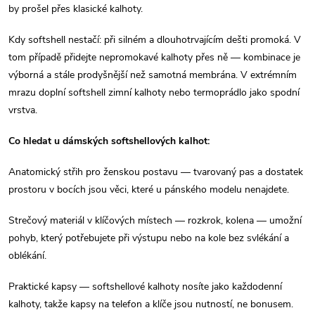
a
by prošel přes klasické kalhoty.
c
Kdy softshell nestačí: při silném a dlouhotrvajícím dešti promoká. V
í
tom případě přidejte nepromokavé kalhoty přes ně — kombinace je
výborná a stále prodyšnější než samotná membrána. V extrémním
p
mrazu doplní softshell zimní kalhoty nebo termoprádlo jako spodní
vrstva.
r
v
Co hledat u dámských softshellových kalhot:
k
Anatomický střih pro ženskou postavu — tvarovaný pas a dostatek
prostoru v bocích jsou věci, které u pánského modelu nenajdete.
y
Strečový materiál v klíčových místech — rozkrok, kolena — umožní
v
pohyb, který potřebujete při výstupu nebo na kole bez svlékání a
ý
oblékání.
p
Praktické kapsy — softshellové kalhoty nosíte jako každodenní
kalhoty, takže kapsy na telefon a klíče jsou nutností, ne bonusem.