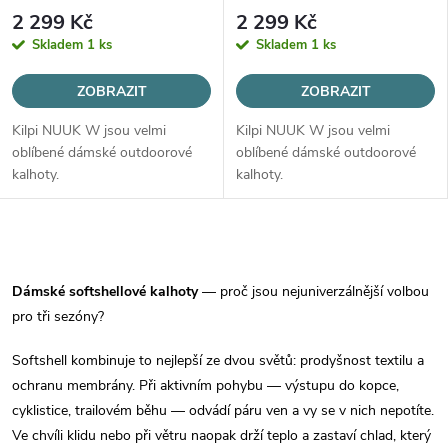
p
r
2 299 Kč
2 299 Kč
r
Skladem
1 ks
Skladem
1 ks
o
o
ZOBRAZIT
ZOBRAZIT
d
Kilpi NUUK W jsou velmi
Kilpi NUUK W jsou velmi
d
oblíbené dámské outdoorové
oblíbené dámské outdoorové
u
kalhoty.
kalhoty.
u
k
k
O
t
v
t
Dámské softshellové kalhoty
— proč jsou nejuniverzálnější volbou
ů
pro tři sezóny?
l
ů
Softshell kombinuje to nejlepší ze dvou světů: prodyšnost textilu a
á
ochranu membrány. Při aktivním pohybu — výstupu do kopce,
d
cyklistice, trailovém běhu — odvádí páru ven a vy se v nich nepotíte.
Ve chvíli klidu nebo při větru naopak drží teplo a zastaví chlad, který