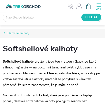
Přejít
NÁKUPNÍ
KOŠÍK
na
obsah
HLEDAT
Dámské kalhoty
Softshellové kalhoty
Softshellové kalhoty
pro ženy jsou tou vrstvou výbavy, po které
sáhnou nejčastěji — na podzimní túru, jarní výlet, cyklotrasu i na
procházku v chladném městě.
Fleece podšívka hřeje
, wind-stopper
vrstva zastaví vítr a elastický materiál se pohybuje s vámi tak
přirozeně, že skoro zapomenete, že je máte na sobě.
Na rozdíl od turistických kalhot, které jsou primárně na teplejší
počasí, dámské softshellové kalhoty pokryjí tři sezóny bez