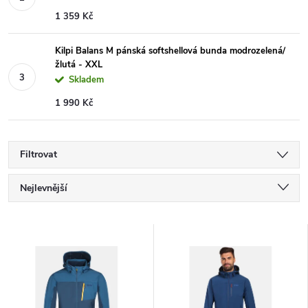
1 359 Kč
Kilpi Balans M pánská softshellová bunda modrozelená/
žlutá - XXL
Skladem
1 990 Kč
Filtrovat
Ř
Nejlevnější
a
Nejdražší
V
Nejprodávanější
z
ý
Abecedně
e