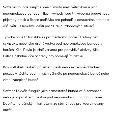
l
Softshell bunda
zaujímá ideální místo mezi větrovkou a plnou
nepromokavou bundou. Hlavní výhody jsou tři: výborná prodyšnost,
á
příjemný omak a fleece podšívka pro pohodlí, a dostatečná odolnost
d
vůči větru a lehkému dešti pro 90 % outdoorových situací.
a
Typické použití: turistika za proměnlivého počasí, trailový běh,
cyklistika, nebo jako druhá vrstva pod nepromokavou bundou v
c
horách. Kilpi Ravio je lehčí varianta pro pohyblivé aktivity, Kilpi
í
Balans nabídne více ochrany pro pomalejší turistiku.
p
Kdy softshell nestačí: při silném dešti nebo extrémně chladném
počasí. V těchto podmínkách sáhněte po nepromokavé bundě nebo
r
zimní zateplené bundě.
v
Softshell skvěle funguje jako samostatná bunda ve 3 sezónách,
k
nebo jako prostřední vrstva pod nepromokavou bundou v zimě.
Doplňte ho pánskými kalhotami ze stejné řady pro koordinovaný
y
outfit.