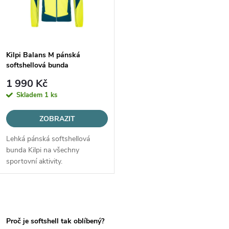
t
ů
ů
Kilpi Balans M pánská
softshellová bunda
modrozelená/žlutá - XXL
1 990 Kč
Skladem
1 ks
ZOBRAZIT
Lehká pánská softshellová
bunda Kilpi na všechny
sportovní aktivity.
O
v
Proč je softshell tak oblíbený?