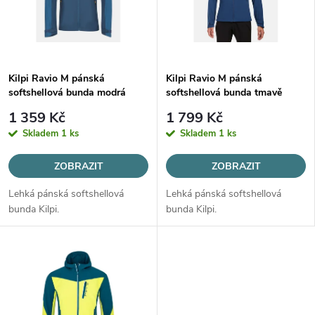
p
n
i
í
s
Kilpi Ravio M pánská
Kilpi Ravio M pánská
p
softshellová bunda modrá
softshellová bunda tmavě
p
modrá
r
1 359 Kč
1 799 Kč
r
Skladem
1 ks
Skladem
1 ks
o
o
ZOBRAZIT
ZOBRAZIT
d
Lehká pánská softshellová
Lehká pánská softshellová
d
bunda Kilpi.
bunda Kilpi.
u
u
k
k
t