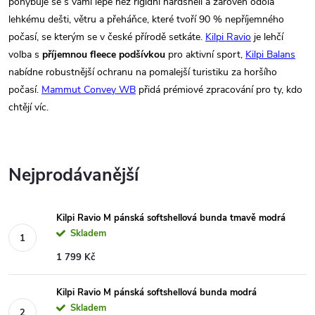
pohybuje se s vámi lépe než rigidní hardshell a zároveň odolá
lehkému dešti, větru a přeháňce, které tvoří 90 % nepříjemného
počasí, se kterým se v české přírodě setkáte.
Kilpi Ravio
je lehčí
volba s
příjemnou fleece podšívkou
pro aktivní sport,
Kilpi Balans
nabídne robustnější ochranu na pomalejší turistiku za horšího
počasí.
Mammut Convey WB
přidá prémiové zpracování pro ty, kdo
chtějí víc.
Nejprodávanější
Kilpi Ravio M pánská softshellová bunda tmavě modrá
Skladem
1 799 Kč
Kilpi Ravio M pánská softshellová bunda modrá
Skladem