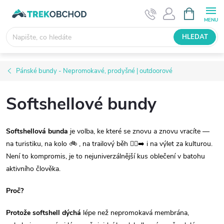
Přejít
NÁKUPNÍ
KOŠÍK
na
obsah
HLEDAT
Pánské bundy - Nepromokavé, prodyšné | outdoorové
Softshellové bundy
Softshellová bunda
je volba, ke které se znovu a znovu vracíte —
na turistiku, na kolo 🚲︎ , na trailový běh 🏃‍♂️‍➡️ i na výlet za kulturou.
Není to kompromis, je to nejuniverzálnější kus oblečení v batohu
aktivního člověka.
Proč?
Protože softshell dýchá
lépe než nepromokavá membrána,