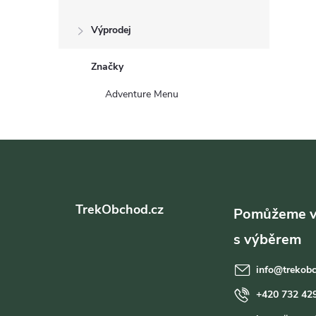
Výprodej
Značky
Adventure Menu
Z
á
TrekObchod.cz
p
a
info
@
trekob
t
+420 732 42