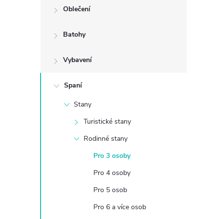
Oblečení
t
Batohy
r
Vybavení
a
n
Spaní
Stany
n
Turistické stany
í
Rodinné stany
Pro 3 osoby
p
Pro 4 osoby
a
Pro 5 osob
n
Pro 6 a více osob