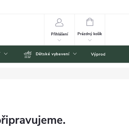
NÁKUPNÍ
KOŠÍK
Prázdný košík
Přihlášení
í
Dětské vybavení
Výprodej
Zn
připravujeme.