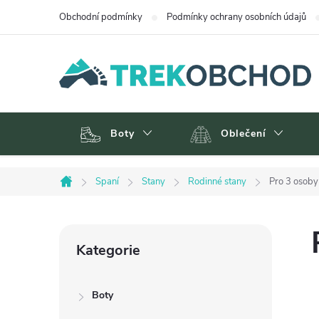
Přejít
Obchodní podmínky
Podmínky ochrany osobních údajů
na
obsah
Boty
Oblečení
Spaní
Stany
Rodinné stany
Pro 3 osoby
Domů
P
Přeskočit
Kategorie
kategorie
o
Boty
s