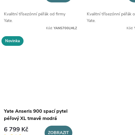
o
u
Kvalitní třísezónní péřák od firmy
Kvalitní třísezónní péřák 
d
Yate.
Yate.
k
Kód:
YANS700LMLZ
Kód:
u
t
Novinka
k
ů
t
ů
Yate Anseris 900 spací pytel
péřový XL tmavě modrá
6 799 Kč
ZOBRAZIT