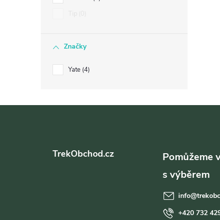
Tip
0
Značky
Yate
4
Z
l
á
TrekObchod.cz
p
a
info
@
trekob
t
+420 732 42
í