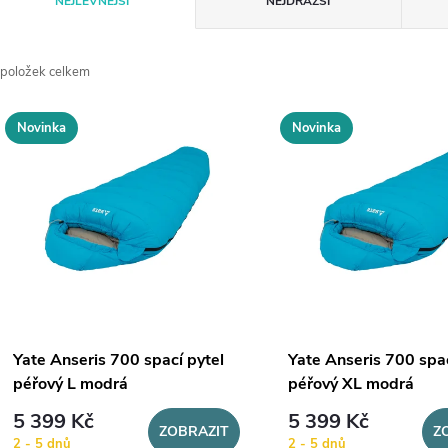
NEJLEVNĚJŠÍ
NEJDRAŽŠÍ
a
položek celkem
z
V
Novinka
Novinka
e
ý
n
p
p
s
r
p
Yate Anseris 700 spací pytel
Yate Anseris 700 spac
o
péřový L modrá
péřový XL modrá
r
5 399 Kč
5 399 Kč
d
ZOBRAZIT
Z
2 - 5 dnů
2 - 5 dnů