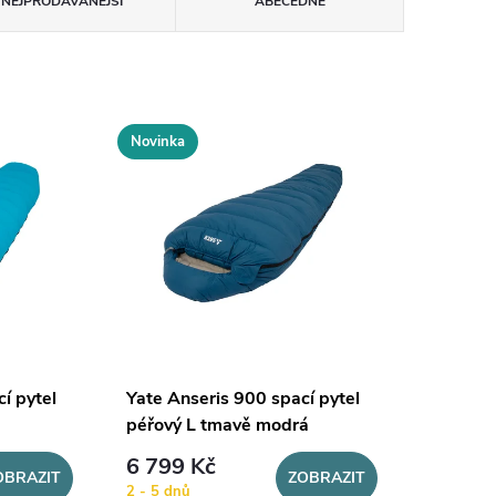
NEJPRODÁVANĚJŠÍ
ABECEDNĚ
Novinka
í pytel
Yate Anseris 900 spací pytel
péřový L tmavě modrá
6 799 Kč
OBRAZIT
ZOBRAZIT
2 - 5 dnů