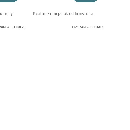
od firmy
Kvalitní zimní péřák od firmy Yate.
YANS700XLMLZ
Kód:
YANS900LTMLZ