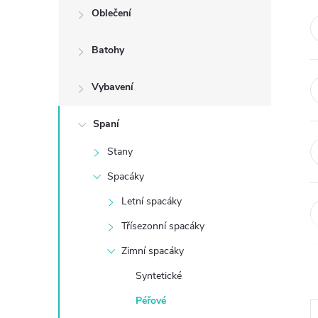
Oblečení
t
Batohy
r
Vybavení
a
n
Spaní
Stany
n
Spacáky
í
Letní spacáky
Třísezonní spacáky
p
Zimní spacáky
a
Syntetické
n
Péřové