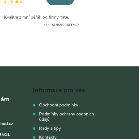
2 - 5 dnů
Kvalitní zimní péřák od firmy Yate.
Kód:
YANS900XLTMLZ
O
v
á
Informace pro vás
d
Obchodní podmínky
a
Podmínky ochrany osobních
údajů
c
chod.cz
Rady a tipy
9 611
Kontakty