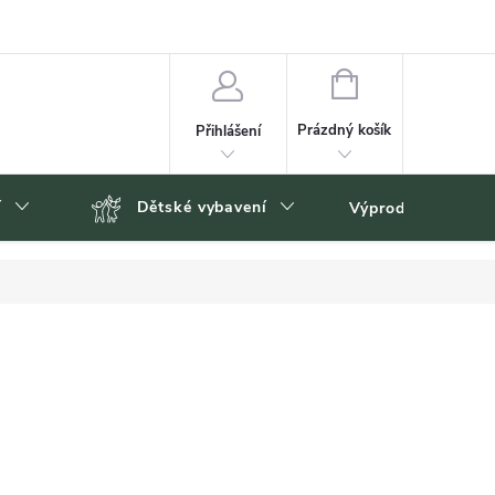
NÁKUPNÍ
KOŠÍK
Prázdný košík
Přihlášení
í
Dětské vybavení
Výprodej
Zn