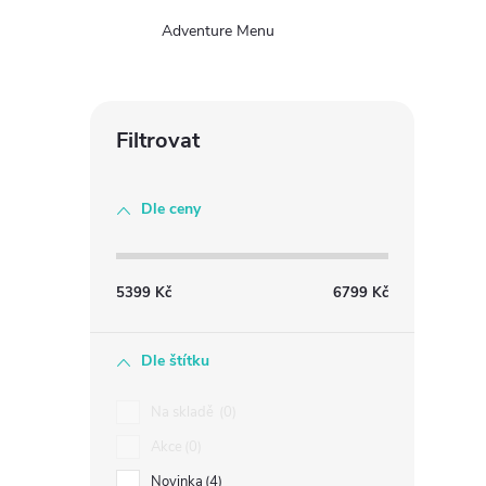
Adventure Menu
Dle ceny
5399
Kč
6799
Kč
Dle štítku
Na skladě
0
Akce
0
Novinka
4