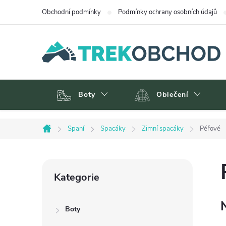
Přejít
Obchodní podmínky
Podmínky ochrany osobních údajů
na
obsah
Boty
Oblečení
Spaní
Spacáky
Zimní spacáky
Péřové
Domů
P
Přeskočit
Kategorie
kategorie
o
Boty
s