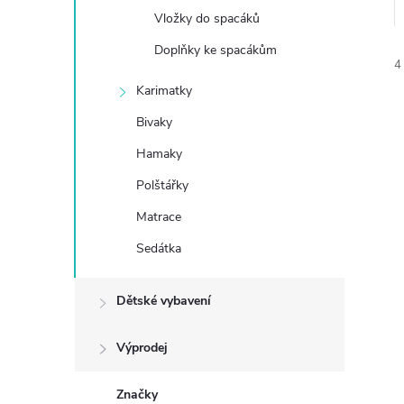
Vložky do spacáků
e
Doplňky ke spacákům
4
l
Karimatky
Bivaky
Hamaky
Polštářky
í
Matrace
i
Sedátka
Dětské vybavení
Výprodej
Značky