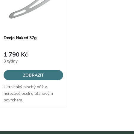
t
ů
ů
Deejo Naked 37g
1 790 Kč
3 týdny
ZOBRAZIT
Ultralehký plochý nůž z
nerezové oceli s titanovým
povrchem.
O