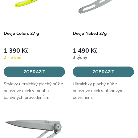
n
i
í
s
Deejo Colors 27 g
Deejo Naked 27g
p
p
r
1 390 Kč
1 490 Kč
r
2 - 5 dnů
3 týdny
o
o
ZOBRAZIT
ZOBRAZIT
d
Stylový ultralehký plochý nůž z
Ultralehký plochý nůž z
d
nerezové oceli v mnoha
nerezové oceli s titanovým
u
barevných provedeních.
povrchem.
u
k
k
t