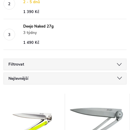
2 - 5 dnů
1 390 Kč
Deejo Naked 27g
3 týdny
1 490 Kč
Filtrovat
Ř
Nejlevnější
a
Nejdražší
V
Nejprodávanější
z
ý
Abecedně
e
p