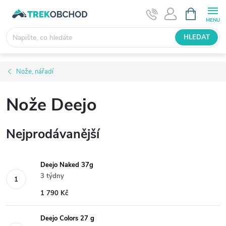
Přejít
NÁKUPNÍ
KOŠÍK
na
obsah
HLEDAT
Nože, nářadí
Nože Deejo
Nejprodávanější
Deejo Naked 37g
3 týdny
1 790 Kč
Deejo Colors 27 g