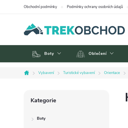
Přejít
Obchodní podmínky
Podmínky ochrany osobních údajů
na
obsah
Boty
Oblečení
Vybavení
Turistické vybavení
Orientace
Domů
P
Přeskočit
Kategorie
kategorie
o
Boty
s