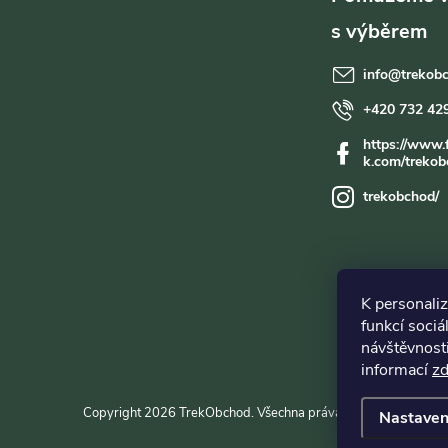
p
a
info
@
trekob
t
+420 732 42
https://www.
í
k.com/trekob
trekobchod/
K personali
funkcí sociá
návštěvnost
informací
z
Copyright 2026
TrekObchod
. Všechna práva vyhrazena.
Upravi
Nastaven