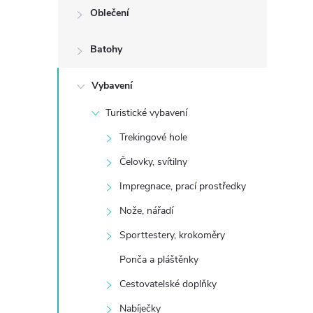
Oblečení
t
Batohy
r
Vybavení
a
Turistické vybavení
n
Trekingové hole
n
Čelovky, svítilny
Impregnace, prací prostředky
í
Nože, nářadí
p
Sporttestery, krokoměry
Ponča a pláštěnky
a
Cestovatelské doplňky
n
Nabíječky