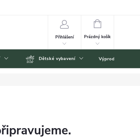
NÁKUPNÍ
KOŠÍK
Prázdný košík
Přihlášení
í
Dětské vybavení
Výprodej
Zn
připravujeme.