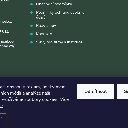
Obchodní podmínky
Podmínky ochrany osobních
údajů
chod.cz
Rady a tipy
9 611
Kontakty
faceboo
Slevy pro firmy a instituce
chod.cz/
zaci obsahu a reklam, poskytování
Odmítnout
S
lních médií a analýze naší
i využíváme soubory cookies. Více
de
.
t nastavení cookies
í