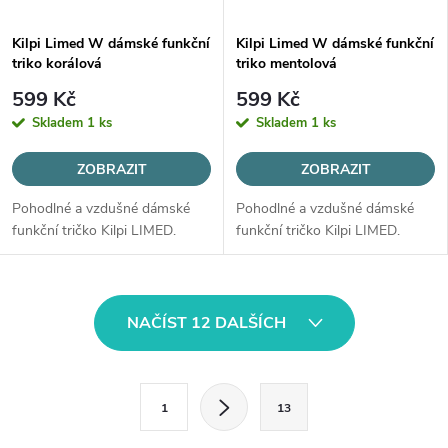
Kilpi Limed W dámské funkční
Kilpi Limed W dámské funkční
triko korálová
triko mentolová
599 Kč
599 Kč
Skladem
1 ks
Skladem
1 ks
ZOBRAZIT
ZOBRAZIT
Pohodlné a vzdušné dámské
Pohodlné a vzdušné dámské
funkční tričko Kilpi LIMED.
funkční tričko Kilpi LIMED.
O
NAČÍST 12 DALŠÍCH
v
l
S
1
13
t
á