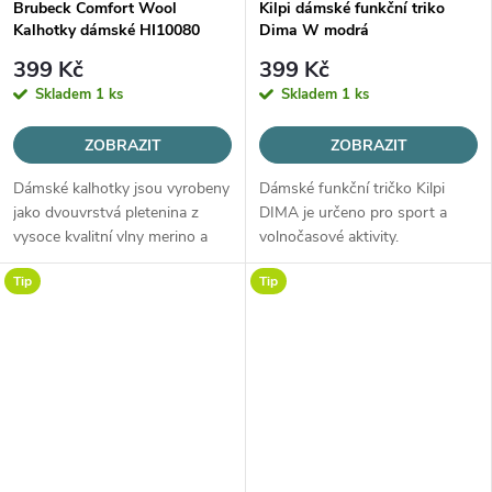
Brubeck Comfort Wool
Kilpi dámské funkční triko
Kalhotky dámské HI10080
Dima W modrá
černá
399 Kč
399 Kč
Skladem
1 ks
Skladem
1 ks
ZOBRAZIT
ZOBRAZIT
Dámské kalhotky jsou vyrobeny
Dámské funkční tričko Kilpi
jako dvouvrstvá pletenina z
DIMA je určeno pro sport a
vysoce kvalitní vlny merino a
volnočasové aktivity.
jemného polyamidového vlákna,
Tip
Tip
která zajišťuje výbornou
termoregulaci a maximální
komfort...