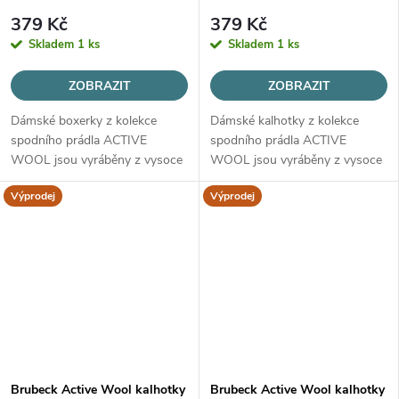
379 Kč
379 Kč
Skladem
1 ks
Skladem
1 ks
ZOBRAZIT
ZOBRAZIT
Dámské boxerky z kolekce
Dámské kalhotky z kolekce
spodního prádla ACTIVE
spodního prádla ACTIVE
WOOL jsou vyráběny z vysoce
WOOL jsou vyráběny z vysoce
kvalitní vlny MERINO, určené
kvalitní vlny MERINO, určené
Výprodej
Výprodej
pro všechny roční období.
pro všechny roční období.
Brubeck Active Wool kalhotky
Brubeck Active Wool kalhotky