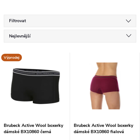
Filtrovat
Ř
Nejlevnější
a
Nejdražší
V
Výprodej
Nejprodávanější
z
ý
Abecedně
e
p
n
i
í
s
Brubeck Active Wool boxerky
Brubeck Active Wool boxerky
p
dámské BX10860 černá
dámské BX10860 fialová
p