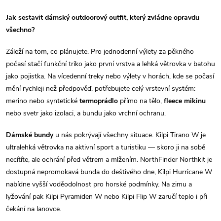
r
d
á
Jak sestavit dámský outdoorový outfit, který zvládne opravdu
a
n
všechno?
k
c
Záleží na tom, co plánujete. Pro jednodenní výlety za pěkného
o
počasí stačí funkční triko jako první vrstva a lehká větrovka v batohu
í
v
jako pojistka. Na vícedenní treky nebo výlety v horách, kde se počasí
á
p
mění rychleji než předpověď, potřebujete celý vrstevní systém:
n
merino nebo syntetické
termoprádlo
přímo na tělo,
fleece mikinu
r
í
nebo svetr jako izolaci, a bundu jako vrchní ochranu.
v
Dámské bundy
u nás pokrývají všechny situace. Kilpi Tirano W je
k
ultralehká větrovka na aktivní sport a turistiku — skoro ji na sobě
necítíte, ale ochrání před větrem a mlžením. NorthFinder Northkit je
y
dostupná nepromokavá bunda do deštivého dne, Kilpi Hurricane W
nabídne vyšší voděodolnost pro horské podmínky. Na zimu a
v
lyžování pak Kilpi Pyramiden W nebo Kilpi Flip W zaručí teplo i při
ý
čekání na lanovce.