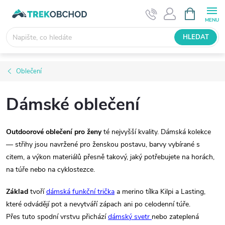
Přejít
NÁKUPNÍ
KOŠÍK
na
obsah
HLEDAT
Oblečení
Dámské oblečení
Outdoorové oblečení pro ženy
té nejvyšší kvality. Dámská kolekce
— střihy jsou navržené pro ženskou postavu, barvy vybírané s
citem, a výkon materiálů přesně takový, jaký potřebujete na horách,
na túře nebo na cyklostezce.
Základ
tvoří
dámská funkční trička
a merino tílka Kilpi a Lasting,
které odvádějí pot a nevytváří zápach ani po celodenní túře.
Přes tuto spodní vrstvu přichází
dámský svetr
nebo zateplená