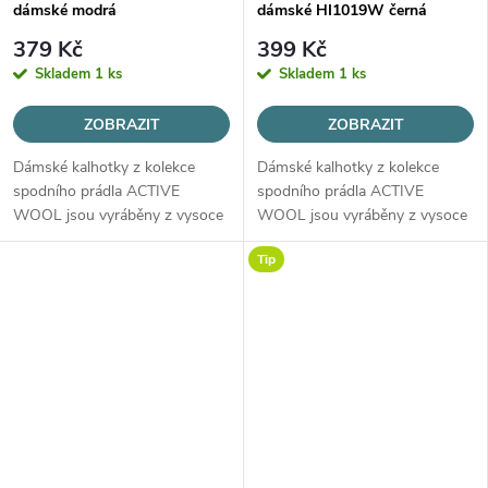
dámské modrá
dámské HI1019W černá
379 Kč
399 Kč
Skladem
1 ks
Skladem
1 ks
ZOBRAZIT
ZOBRAZIT
Dámské kalhotky z kolekce
Dámské kalhotky z kolekce
spodního prádla ACTIVE
spodního prádla ACTIVE
WOOL jsou vyráběny z vysoce
WOOL jsou vyráběny z vysoce
kvalitní vlny MERINO, určené
kvalitní vlny MERINO, určené
Tip
pro všechny roční období.
pro všechny roční období.