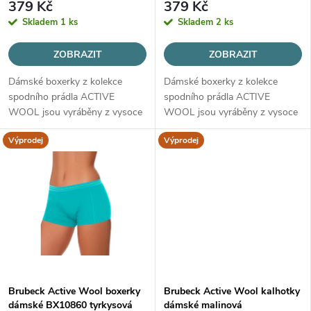
r
379 Kč
379 Kč
r
Skladem
1 ks
Skladem
2 ks
o
o
ZOBRAZIT
ZOBRAZIT
d
Dámské boxerky z kolekce
Dámské boxerky z kolekce
d
spodního prádla ACTIVE
spodního prádla ACTIVE
u
WOOL jsou vyráběny z vysoce
WOOL jsou vyráběny z vysoce
u
kvalitní vlny MERINO, určené
kvalitní vlny MERINO, určené
Výprodej
Výprodej
k
pro všechny roční období.
pro všechny roční období.
k
t
t
ů
ů
Brubeck Active Wool boxerky
Brubeck Active Wool kalhotky
dámské BX10860 tyrkysová
dámské malinová