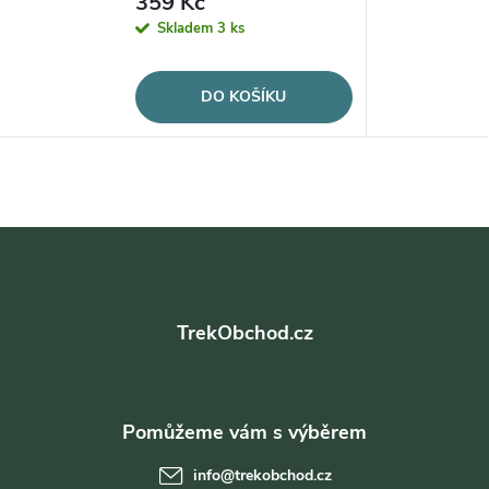
359 Kč
Skladem
3 ks
DO KOŠÍKU
Z
á
TrekObchod.cz
p
a
t
info
@
trekobchod.cz