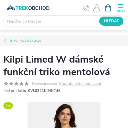
Přejít
NÁKUPNÍ
KOŠÍK
na
obsah
HLEDAT
Triko - krátký rukáv
Kilpi Limed W dámské
funkční triko mentolová
Podrobnosti hodnocení
Neohodnoceno
Kód produktu:
KVL0321KIMNT46
Tip