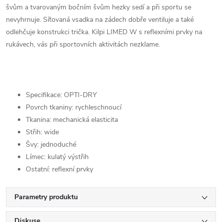
švům a tvarovaným bočním švům hezky sedí a při sportu se
nevyhrnuje. Síťovaná vsadka na zádech dobře ventiluje a také
odlehčuje konstrukci trička. Kilpi LIMED W s reflexními prvky na
rukávech, vás při sportovních aktivitách nezklame.
Specifikace: OPTI-DRY
Povrch tkaniny: rychleschnoucí
Tkanina: mechanická elasticita
Střih: wide
Švy: jednoduché
Límec: kulatý výstřih
Ostatní: reflexní prvky
Parametry produktu
Diskuse