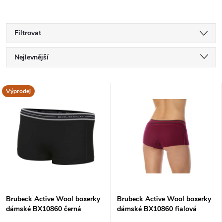
Filtrovat
Ř
Nejlevnější
a
Nejdražší
V
Výprodej
Nejprodávanější
z
ý
Abecedně
e
p
n
i
í
s
Brubeck Active Wool boxerky
Brubeck Active Wool boxerky
p
dámské BX10860 černá
dámské BX10860 fialová
p