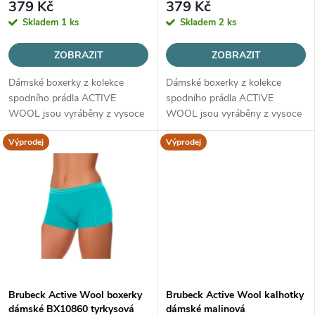
r
379 Kč
379 Kč
r
Skladem
1 ks
Skladem
2 ks
o
o
ZOBRAZIT
ZOBRAZIT
d
Dámské boxerky z kolekce
Dámské boxerky z kolekce
d
spodního prádla ACTIVE
spodního prádla ACTIVE
u
WOOL jsou vyráběny z vysoce
WOOL jsou vyráběny z vysoce
u
kvalitní vlny MERINO, určené
kvalitní vlny MERINO, určené
Výprodej
Výprodej
k
pro všechny roční období.
pro všechny roční období.
k
t
t
ů
ů
Brubeck Active Wool boxerky
Brubeck Active Wool kalhotky
dámské BX10860 tyrkysová
dámské malinová