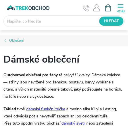
Přejít
NÁKUPNÍ
KOŠÍK
na
obsah
HLEDAT
Oblečení
Dámské oblečení
Outdoorové oblečení pro ženy
té nejvyšší kvality. Dámská kolekce
— střihy jsou navržené pro ženskou postavu, barvy vybírané s
citem, a výkon materiálů přesně takový, jaký potřebujete na horách,
na túře nebo na cyklostezce.
Základ
tvoří
dámská funkční trička
a merino tílka Kilpi a Lasting,
které odvádějí pot a nevytváří zápach ani po celodenní túře.
Přes tuto spodní vrstvu přichází
dámský svetr
nebo zateplená