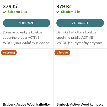
379 Kč
379 Kč
Skladem
1 ks
Skladem
1 ks
ZOBRAZIT
ZOBRAZIT
Dámské boxerky z kolekce
Dámské kalhotky z kolekce
spodního prádla ACTIVE
spodního prádla ACTIVE
WOOL jsou vyráběny z vysoce
WOOL jsou vyráběny z vysoce
kvalitní vlny MERINO, určené
kvalitní vlny MERINO, určené
Výprodej
Výprodej
pro všechny roční období.
pro všechny roční období.
Brubeck Active Wool kalhotky
Brubeck Active Wool kalhotky