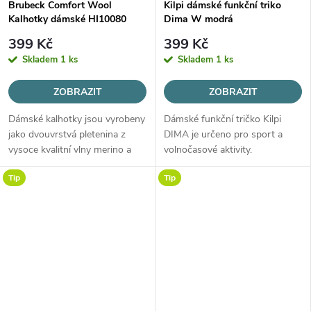
Brubeck Comfort Wool
Kilpi dámské funkční triko
Kalhotky dámské HI10080
Dima W modrá
černá
399 Kč
399 Kč
Skladem
1 ks
Skladem
1 ks
ZOBRAZIT
ZOBRAZIT
Dámské kalhotky jsou vyrobeny
Dámské funkční tričko Kilpi
jako dvouvrstvá pletenina z
DIMA je určeno pro sport a
vysoce kvalitní vlny merino a
volnočasové aktivity.
jemného polyamidového vlákna,
Tip
Tip
která zajišťuje výbornou
termoregulaci a maximální
komfort...