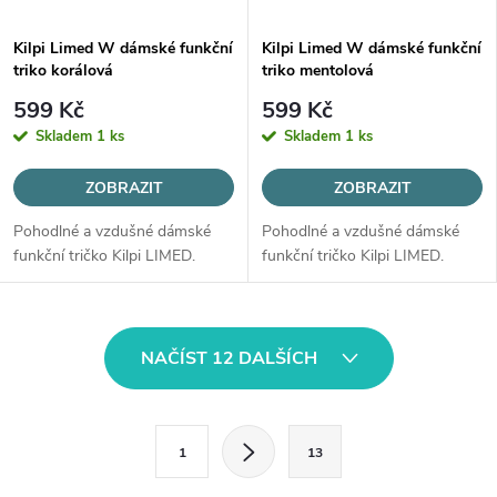
Kilpi Limed W dámské funkční
Kilpi Limed W dámské funkční
triko korálová
triko mentolová
599 Kč
599 Kč
Skladem
1 ks
Skladem
1 ks
ZOBRAZIT
ZOBRAZIT
Pohodlné a vzdušné dámské
Pohodlné a vzdušné dámské
funkční tričko Kilpi LIMED.
funkční tričko Kilpi LIMED.
O
NAČÍST 12 DALŠÍCH
v
l
S
1
13
t
á