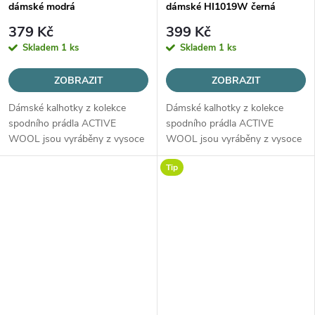
dámské modrá
dámské HI1019W černá
379 Kč
399 Kč
Skladem
1 ks
Skladem
1 ks
ZOBRAZIT
ZOBRAZIT
Dámské kalhotky z kolekce
Dámské kalhotky z kolekce
spodního prádla ACTIVE
spodního prádla ACTIVE
WOOL jsou vyráběny z vysoce
WOOL jsou vyráběny z vysoce
kvalitní vlny MERINO, určené
kvalitní vlny MERINO, určené
Tip
pro všechny roční období.
pro všechny roční období.