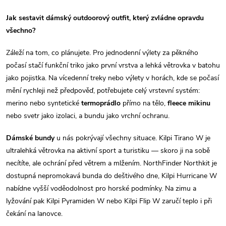
r
d
á
Jak sestavit dámský outdoorový outfit, který zvládne opravdu
a
n
všechno?
k
c
Záleží na tom, co plánujete. Pro jednodenní výlety za pěkného
o
počasí stačí funkční triko jako první vrstva a lehká větrovka v batohu
í
v
jako pojistka. Na vícedenní treky nebo výlety v horách, kde se počasí
á
p
mění rychleji než předpověď, potřebujete celý vrstevní systém:
n
merino nebo syntetické
termoprádlo
přímo na tělo,
fleece mikinu
r
í
nebo svetr jako izolaci, a bundu jako vrchní ochranu.
v
Dámské bundy
u nás pokrývají všechny situace. Kilpi Tirano W je
k
ultralehká větrovka na aktivní sport a turistiku — skoro ji na sobě
necítíte, ale ochrání před větrem a mlžením. NorthFinder Northkit je
y
dostupná nepromokavá bunda do deštivého dne, Kilpi Hurricane W
nabídne vyšší voděodolnost pro horské podmínky. Na zimu a
v
lyžování pak Kilpi Pyramiden W nebo Kilpi Flip W zaručí teplo i při
ý
čekání na lanovce.