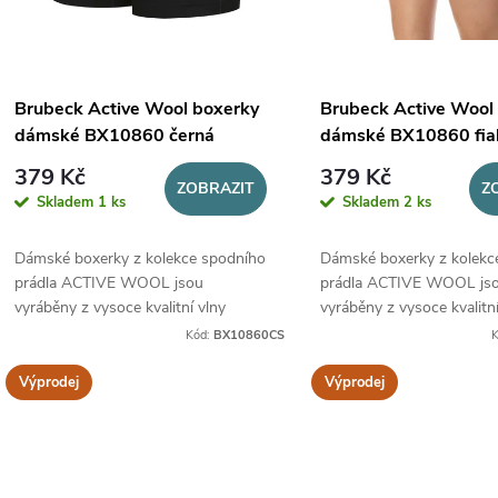
p
s
r
p
Brubeck Active Wool boxerky
Brubeck Active Wool
o
dámské BX10860 černá
dámské BX10860 fia
r
379 Kč
379 Kč
d
ZOBRAZIT
Z
Skladem
1 ks
Skladem
2 ks
o
u
Dámské boxerky z kolekce spodního
Dámské boxerky z kolekc
d
prádla ACTIVE WOOL jsou
prádla ACTIVE WOOL js
k
vyráběny z vysoce kvalitní vlny
vyráběny z vysoce kvalitní
u
MERINO, určené pro všechny roční
MERINO, určené pro všec
Kód:
BX10860CS
t
období.
období.
k
Výprodej
Výprodej
ů
t