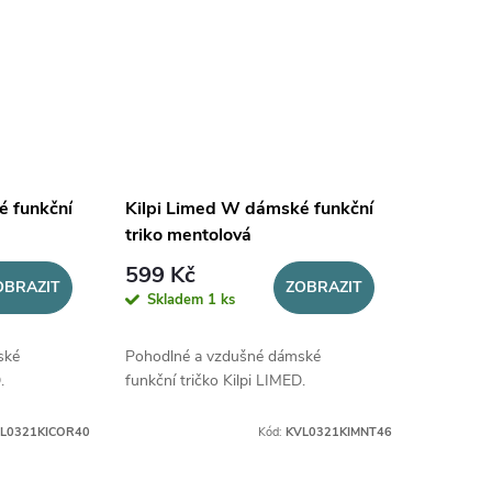
é funkční
Kilpi Limed W dámské funkční
triko mentolová
599 Kč
OBRAZIT
ZOBRAZIT
Skladem
1 ks
ské
Pohodlné a vzdušné dámské
.
funkční tričko Kilpi LIMED.
L0321KICOR40
Kód:
KVL0321KIMNT46