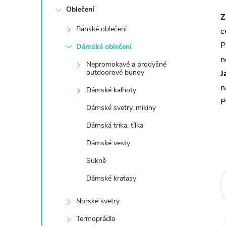
Oblečení
t
Z
Pánské oblečení
c
r
P
Dámské oblečení
n
a
Nepromokavé a prodyšné
outdoorové bundy
J
n
n
Dámské kalhoty
P
Dámské svetry, mikiny
n
Dámská trika, tílka
í
Dámské vesty
Sukně
p
Dámské kraťasy
a
Norské svetry
n
Termoprádlo