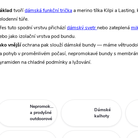
áklad
tvoří
dámská funkční trička
a merino tílka Kilpi a Lasting,
elodenní túře.
řes tuto spodní vrstvu přichází
dámský svetr
nebo zateplená
mik
ebo jako izolační vrstva pod bundu.
ako vnější
ochrana pak slouží dámské bundy — máme větruodolné
a pohyb v proměnlivém počasí, nepromokavé bundy s membránou p
yramiden na chladné podmínky a lyžování.
Nepromokavé
Dámské
a prodyšné
kalhoty
outdoorové
bundy