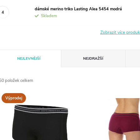
dámské merino triko Lasting Alea 5454 modrá
Skladem
Zobrazit více produ
Ř
NEJLEVNĚJŠÍ
NEJDRAŽŠÍ
a
50
položek celkem
z
V
Výprodej
e
ý
n
p