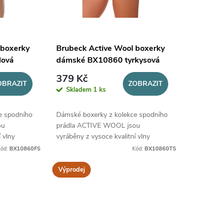
 boxerky
Brubeck Active Wool boxerky
lová
dámské BX10860 tyrkysová
379 Kč
OBRAZIT
ZOBRAZIT
Skladem
1 ks
e spodního
Dámské boxerky z kolekce spodního
ou
prádla ACTIVE WOOL jsou
 vlny
vyráběny z vysoce kvalitní vlny
hny roční
MERINO, určené pro všechny roční
Kód:
BX10860FS
Kód:
BX10860TS
období.
Výprodej