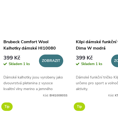
Brubeck Comfort Wool
Kilpi dámské funkční 
Kalhotky dámské HI10080
Dima W modrá
černá
399 Kč
399 Kč
ZOBRAZIT
Z
Skladem
1 ks
Skladem
1 ks
Dámské kalhotky jsou vyrobeny jako
Dámské funkční tričko Kil
dvouvrstvá pletenina z vysoce
určeno pro sport a volno
kvalitní vlny merino a jemného
aktivity.
polyamidového vlákna, která
Kód:
BHI10080SS
Kód:
K
zajišťuje výbornou termoregulaci a
maximální komfort...
Tip
Tip