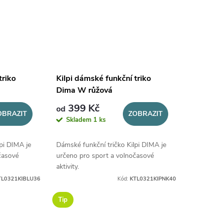
triko
Kilpi dámské funkční triko
Dima W růžová
399 Kč
od
OBRAZIT
ZOBRAZIT
Skladem
1 ks
pi DIMA je
Dámské funkční tričko Kilpi DIMA je
časové
určeno pro sport a volnočasové
aktivity.
TL0321KIBLU36
Kód:
KTL0321KIPNK40
Tip