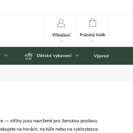
NÁKUPNÍ
KOŠÍK
Prázdný košík
Přihlášení
í
Dětské vybavení
Výprodej
Zn
ce — střihy jsou navržené pro ženskou postavu,
řebujete na horách, na túře nebo na cyklostezce.