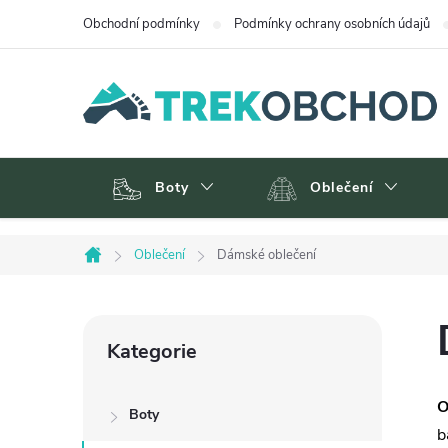
Přejít
Obchodní podmínky
Podmínky ochrany osobních údajů
na
obsah
Boty
Oblečení
Oblečení
Dámské oblečení
Domů
P
Přeskočit
Kategorie
kategorie
o
O
Boty
s
b