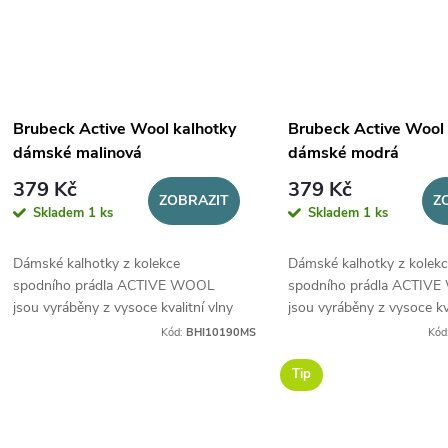
ů
Brubeck Active Wool kalhotky
Brubeck Active Wool 
dámské malinová
dámské modrá
379 Kč
379 Kč
ZOBRAZIT
Z
Skladem
1 ks
Skladem
1 ks
Dámské kalhotky z kolekce
Dámské kalhotky z kolekc
spodního prádla ACTIVE WOOL
spodního prádla ACTIV
jsou vyráběny z vysoce kvalitní vlny
jsou vyráběny z vysoce kva
MERINO, určené pro všechny roční
MERINO, určené pro všec
Kód:
BHI10190MS
Kód
období.
období.
Tip