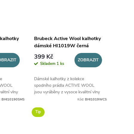
kalhotky
Brubeck Active Wool kalhotky
dámské HI1019W černá
399 Kč
OBRAZIT
ZOBRAZIT
Skladem
1 ks
e
Dámské kalhotky z kolekce
E WOOL
spodního prádla ACTIVE WOOL
litní vlny
jsou vyráběny z vysoce kvalitní vlny
hny roční
MERINO, určené pro všechny roční
:
BHI10190SMS
Kód:
BHI1019WCS
období.
Tip