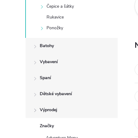
Čepice a šátky
e
Rukavice
l
Ponožky
Batohy
Vybavení
Spaní
Dětské vybavení
Výprodej
Značky
Adventure Menu