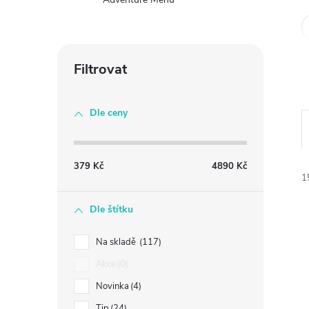
Dle ceny
379
Kč
4890
Kč
1
Dle štítku
Na skladě
117
Akce
0
Novinka
4
í
Tip
24