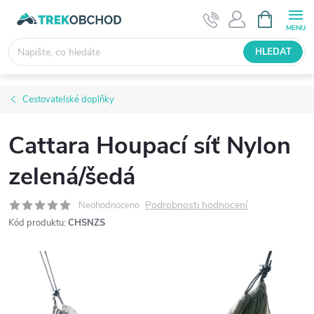
Přejít
NÁKUPNÍ
KOŠÍK
na
obsah
HLEDAT
Cestovatelské doplňky
Cattara Houpací síť Nylon
zelená/šedá
Podrobnosti hodnocení
Neohodnoceno
Kód produktu:
CHSNZS