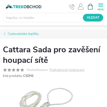
Přejít
NÁKUPNÍ
KOŠÍK
na
obsah
HLEDAT
Cestovatelské doplňky
Cattara Sada pro zavěšení
houpací sítě
Podrobnosti hodnocení
Neohodnoceno
Kód produktu:
CSZHS