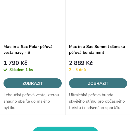
Mac in a Sac Polar péřová
Mac in a Sac Summit dámská
vesta navy - S
péřová bunda mint
1 790 Kč
2 889 Kč
Skladem
1 ks
2 - 5 dnů
ZOBRAZIT
ZOBRAZIT
Lehoučká péřová vesta, kterou
Ultralehká péřová bunda
snadno sbalíte do malého
skvělého střihu pro občasného
pytlíku.
turistu i nadšeného sporťáka.