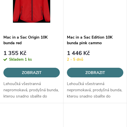
t
ů
ů
Mac in a Sac Origin 10K
Mac in a Sac Edition 10K
bunda red
bunda pink cammo
1 355 Kč
1 446 Kč
Skladem
1 ks
2 - 5 dnů
ZOBRAZIT
ZOBRAZIT
Lehoučká všestranná
Lehoučká všestranná
nepromokavá, prodyšná bunda,
nepromokavá, prodyšná bunda,
kterou snadno sbalíte do
kterou snadno sbalíte do
malého pytlíku.
malého pytlíku.