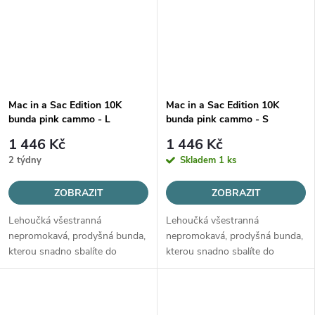
Mac in a Sac Edition 10K
Mac in a Sac Edition 10K
bunda pink cammo - L
bunda pink cammo - S
1 446 Kč
1 446 Kč
2 týdny
Skladem
1 ks
ZOBRAZIT
ZOBRAZIT
Lehoučká všestranná
Lehoučká všestranná
nepromokavá, prodyšná bunda,
nepromokavá, prodyšná bunda,
kterou snadno sbalíte do
kterou snadno sbalíte do
malého pytlíku.
malého pytlíku.