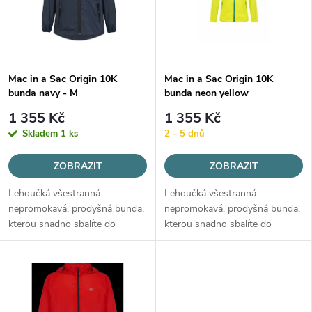
p
n
i
í
s
Mac in a Sac Origin 10K
Mac in a Sac Origin 10K
p
bunda navy - M
bunda neon yellow
p
r
1 355 Kč
1 355 Kč
r
Skladem
1 ks
2 - 5 dnů
o
o
ZOBRAZIT
ZOBRAZIT
d
Lehoučká všestranná
Lehoučká všestranná
d
nepromokavá, prodyšná bunda,
nepromokavá, prodyšná bunda,
u
kterou snadno sbalíte do
kterou snadno sbalíte do
u
malého pytlíku.
malého pytlíku.
k
k
t