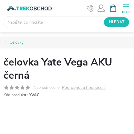
Přejít
NÁKUPNÍ
KOŠÍK
na
obsah
HLEDAT
Čelovky
čelovka Yate Vega AKU
černá
Podrobnosti hodnocení
Neohodnoceno
Kód produktu:
YVAC