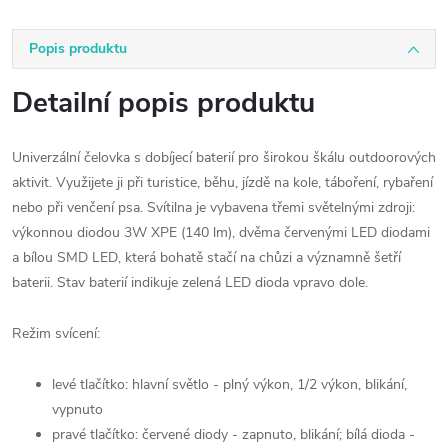
Popis produktu
Detailní popis produktu
Univerzální čelovka s dobíjecí baterií pro širokou škálu outdoorových
aktivit. Využijete ji při turistice, běhu, jízdě na kole, táboření, rybaření
nebo při venčení psa. Svítilna je vybavena třemi světelnými zdroji:
výkonnou diodou 3W XPE (140 lm), dvěma červenými LED diodami
a bílou SMD LED, která bohatě stačí na chůzi a významně šetří
baterii. Stav baterií indikuje zelená LED dioda vpravo dole.
Režim svícení:
levé tlačítko: hlavní světlo - plný výkon, 1/2 výkon, blikání,
vypnuto
pravé tlačítko: červené diody - zapnuto, blikání; bílá dioda -