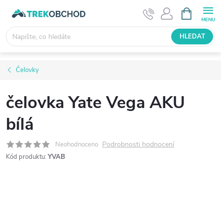
Přejít
NÁKUPNÍ
KOŠÍK
na
obsah
HLEDAT
Čelovky
čelovka Yate Vega AKU
bílá
Podrobnosti hodnocení
Neohodnoceno
Kód produktu:
YVAB