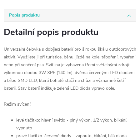
Popis produktu
Detailní popis produktu
Univerzální čelovka s dobíjecí baterií pro širokou škálu outdoorových
aktivit. Využijete ji při turistice, běhu, jízdě na kole, táboření, rybaření
nebo při venčení psa. Svítilna je vybavena třemi světelnými zdroji:
výkonnou diodou 3W XPE (140 lm), dvěma červenými LED diodami
a bílou SMD LED, která bohatě stačí na chůzi a významně šetří
baterii. Stav baterií indikuje zelená LED dioda vpravo dole.
Režim svícení:
levé tlačítko: hlavní světlo - plný výkon, 1/2 výkon, blikání,
vypnuto
pravé tlačítko: červené diody - zapnuto, blikání; bílá dioda -