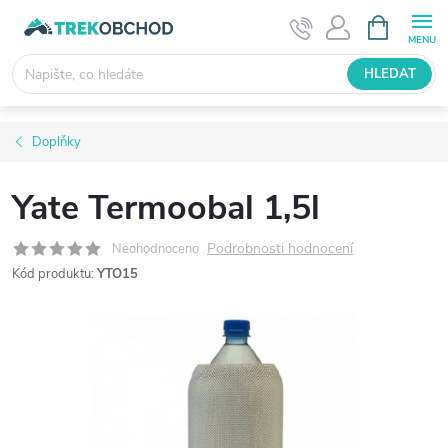
Přejít
NÁKUPNÍ
KOŠÍK
na
obsah
HLEDAT
Doplňky
Yate Termoobal 1,5l
Podrobnosti hodnocení
Neohodnoceno
Kód produktu:
YTO15