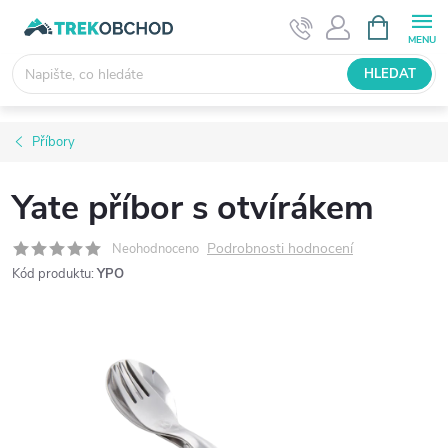
Přejít
NÁKUPNÍ
KOŠÍK
na
obsah
HLEDAT
Příbory
Yate příbor s otvírákem
Podrobnosti hodnocení
Neohodnoceno
Kód produktu:
YPO