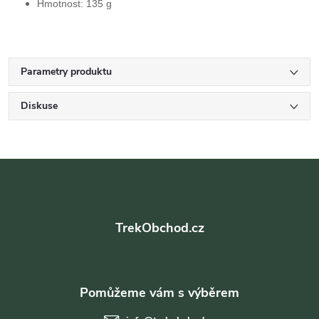
Hmotnost:
135 g
Parametry produktu
Diskuse
Z
á
TrekObchod.cz
p
a
t