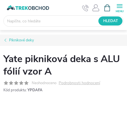
Přejít
NÁKUPNÍ
KOŠÍK
na
obsah
HLEDAT
Piknikové deky
Yate pikniková deka s ALU
fólií vzor A
Podrobnosti hodnocení
Neohodnoceno
Kód produktu:
YPDAFA