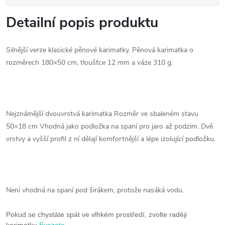
Detailní popis produktu
Silnější verze klasické pěnové karimatky. Pěnová karimatka o
rozměrech 180×50 cm, tloušťce 12 mm a váze 310 g.
Nejznámější dvouvrstvá karimatka Rozměr ve sbaleném stavu
50×18 cm Vhodná jako podložka na spaní pro jaro až podzim. Dvě
vrstvy a vyšší profil z ní dělají komfortnější a lépe izolující podložku.
Není vhodná na spaní pod širákem, protože nasáká vodu.
Pokud se chystáte spát ve vlhkém prostředí, zvolte raději
karimatku
Evazote
.