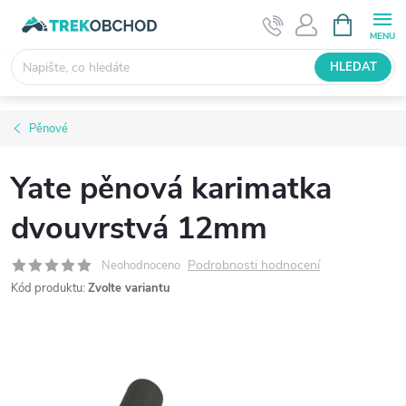
Přejít
NÁKUPNÍ
KOŠÍK
na
obsah
HLEDAT
Pěnové
Yate pěnová karimatka
dvouvrstvá 12mm
Podrobnosti hodnocení
Neohodnoceno
Kód produktu:
Zvolte variantu