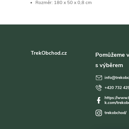
Rozměr: 180 x 50 x 0,8 cm
Z
á
TrekObchod.cz
p
a
info
@
trekob
t
+420 732 42
https://www.
í
k.com/trekob
trekobchod/