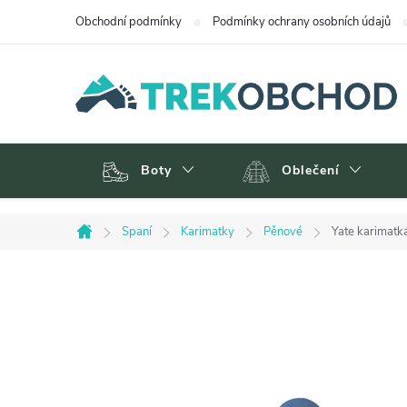
Přejít
Obchodní podmínky
Podmínky ochrany osobních údajů
na
obsah
Boty
Oblečení
Spaní
Karimatky
Pěnové
Yate karimatk
Domů