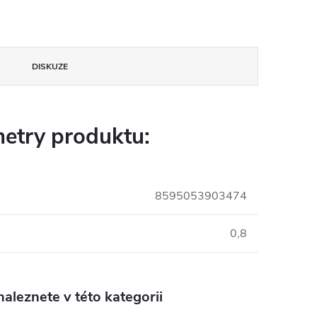
DISKUZE
etry produktu:
8595053903474
0,8
aleznete v této kategorii