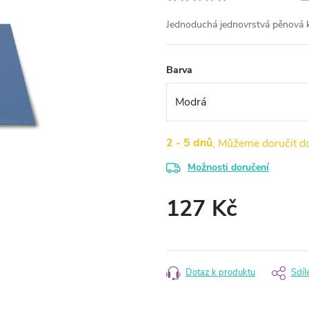
Jednoduchá jednovrstvá pěnová k
Barva
2 - 5 dnů
Možnosti doručení
127 Kč
Měrná
cena:
Dotaz k produktu
Sdíl