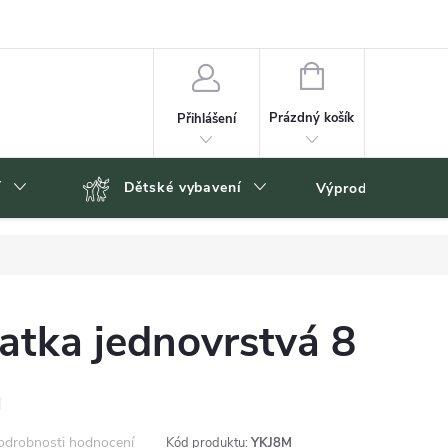
NÁKUPNÍ
KOŠÍK
Prázdný košík
Přihlášení
í
Dětské vybavení
Výprodej
Zn
atka jednovrstvá 8
á
odrobnosti hodnocení
Kód produktu:
YKJ8M