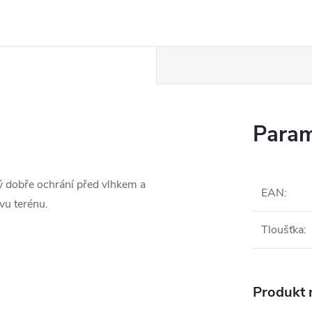
Param
ý dobře ochrání před vlhkem a
EAN
:
vu terénu.
Tloušťka
:
Produkt n