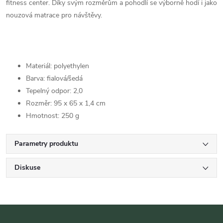
fitness center. Díky svým rozměrům a pohodlí se výborně hodí i jako
nouzová matrace pro návštěvy.
Materiál: polyethylen
Barva: fialová/šedá
Tepelný odpor: 2,0
Rozměr: 95 x 65 x 1,4 cm
Hmotnost: 250 g
Parametry produktu
Diskuse
Z