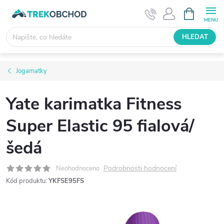
Přejít
NÁKUPNÍ
KOŠÍK
na
obsah
HLEDAT
Jogamatky
Yate karimatka Fitness
Super Elastic 95 fialová/
šedá
Podrobnosti hodnocení
Neohodnoceno
Kód produktu:
YKFSE95FS