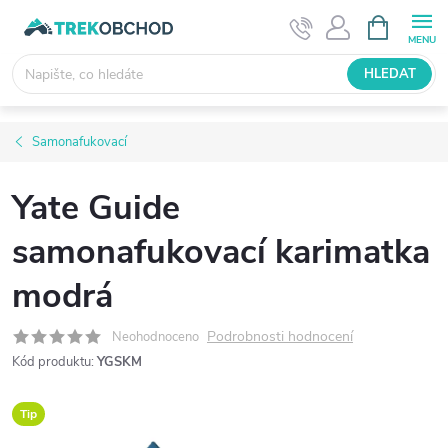
Přejít
NÁKUPNÍ
KOŠÍK
na
obsah
HLEDAT
Samonafukovací
Yate Guide
samonafukovací karimatka
modrá
Podrobnosti hodnocení
Neohodnoceno
Kód produktu:
YGSKM
Tip