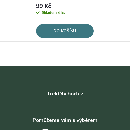
99 Kč
Skladem
4 ks
DO KOŠÍKU
Z
á
TrekObchod.cz
p
a