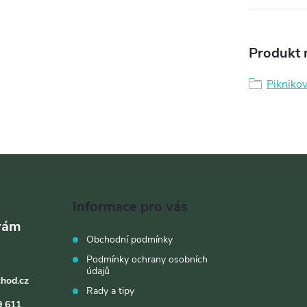
Produkt n
Pikniko
Informace pro vás
Obchodní podmínky
Podmínky ochrany osobních
údajů
chod.cz
Rady a tipy
9 611