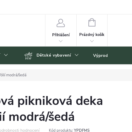
NÁKUPNÍ
KOŠÍK
Prázdný košík
Přihlášení
í
Dětské vybavení
Výprodej
Zn
fólií modrá/šedá
ová pikniková deka
ií modrá/šedá
odrobnosti hodnocení
Kód produktu:
YPDFMS