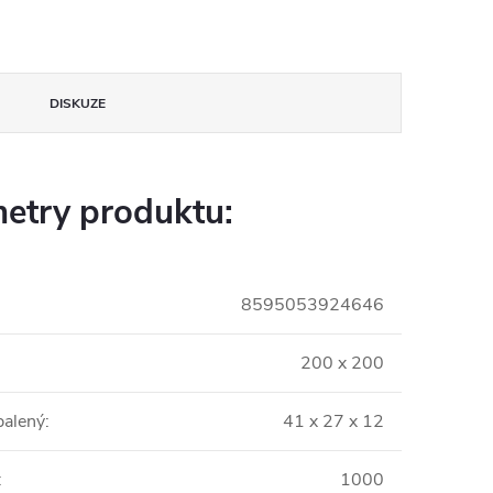
DISKUZE
etry produktu:
8595053924646
200 x 200
balený
:
41 x 27 x 12
:
1000