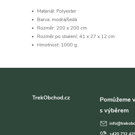
Materiál: Polyester
Barva: modrá/šedá
Rozměr: 200 x 200 cm
Rozměr po sbalení: 41 x 27 x 12 cm
Hmotnost: 1000 g
Z
á
TrekObchod.cz
p
a
info
@
trekob
+420 732 42