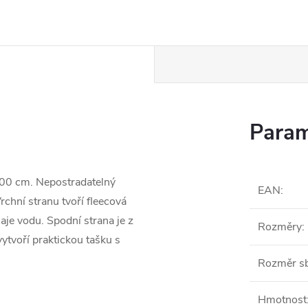
Param
200 cm. Nepostradatelný
EAN
:
Vrchní stranu tvoří fleecová
saje vodu. Spodní strana je z
Rozměry
:
ytvoří praktickou tašku s
Rozměr s
Hmotnost