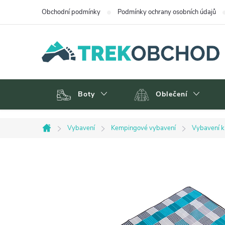
Přejít
Obchodní podmínky
Podmínky ochrany osobních údajů
na
obsah
Boty
Oblečení
Vybavení
Kempingové vybavení
Vybavení k
Domů