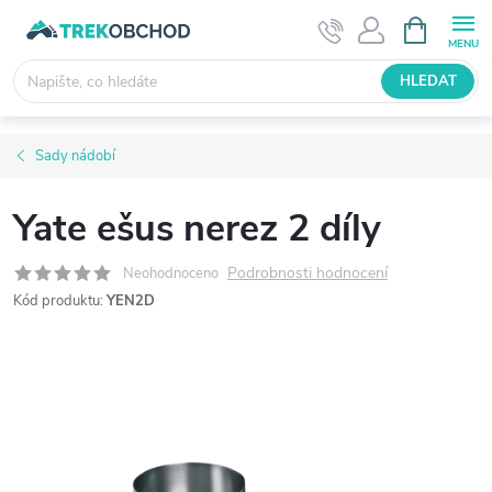
Přejít
NÁKUPNÍ
KOŠÍK
na
obsah
HLEDAT
Sady nádobí
Yate ešus nerez 2 díly
Podrobnosti hodnocení
Neohodnoceno
Kód produktu:
YEN2D