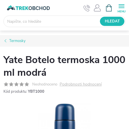
Přejít
NÁKUPNÍ
KOŠÍK
na
obsah
HLEDAT
Termosky
Yate Botelo termoska 1000
ml modrá
Podrobnosti hodnocení
Neohodnoceno
Kód produktu:
YBT1000