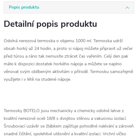
Popis produktu
Detailní popis produktu
Odolná nerezová termoska o objemu 1000 ml. Termoska udrží
obsah horký až 24 hodin, a proto si nápoj můžete připravit už večer
před túrou a ráno tak nemusíte ztrácet čas vařením. Celý den pak
máte k dispozici dostatek horkého nápoje a můžete se naplno
věnovat svým oblíbeným aktivitám v přírodě. Termosku samozřejmě
využijete i v létě na studené nápoje.
Termosky BOTELO jsou mechanicky a chemicky odolné lahve z
kvalitní nerezové oceli 18/8 s dvojitou stěnou a vakuovou izolací.
Šroubovací uzávěr se žlábkem zajišťuje pohodlné nalévání a zároveň
snadné čištění, spolehlivé utěsnění a kvalitní izolaci. Vrchní víčko