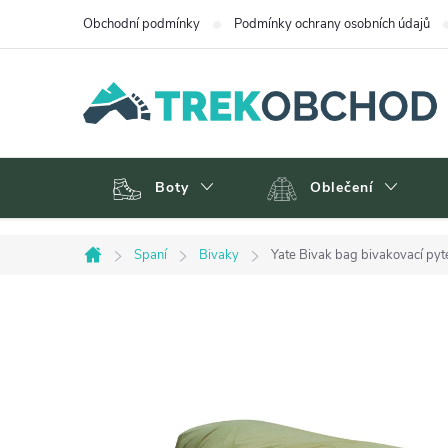
Přejít
Obchodní podmínky
Podmínky ochrany osobních údajů
na
obsah
Boty
Oblečení
Spaní
Bivaky
Yate Bivak bag bivakovací pyte
Domů