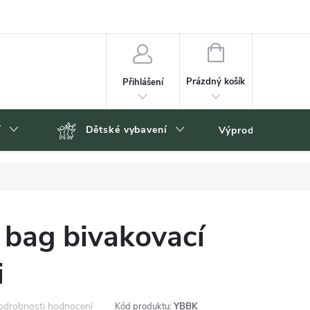
NÁKUPNÍ
KOŠÍK
Prázdný košík
Přihlášení
í
Dětské vybavení
Výprodej
Zn
 bag bivakovací
i
odrobnosti hodnocení
Kód produktu:
YBBK