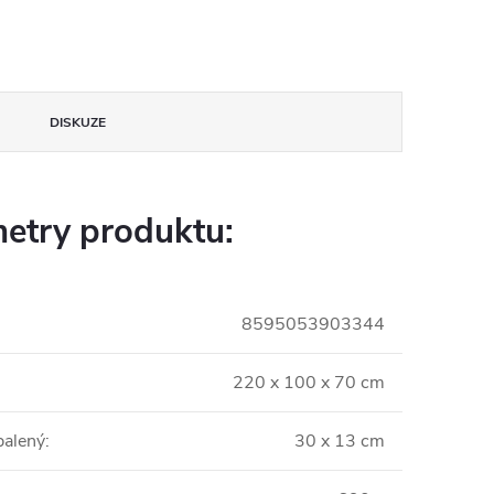
DISKUZE
etry produktu:
8595053903344
220 x 100 x 70 cm
balený
:
30 x 13 cm