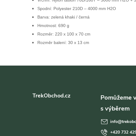
Vrchní: Nylon taslon 70D/160T – 3000 mm H2O + 
Spodní: Polyester 210D – 4000 mm H2O
Barva:
zelená khaki / černá
Hmotnost:
690 g
Rozměr:
220 x 100 x 70 cm
Rozměr balení:
30 x 13 cm
Z
á
TrekObchod.cz
p
a
info
@
trekob
t
+420 732 42