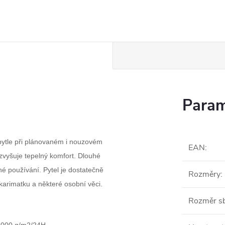
Param
 pytle při plánovaném i nouzovém
EAN
:
, zvyšuje tepelný komfort. Dlouhé
é používání. Pytel je dostatečně
Rozměry
:
karimatku a některé osobní věci.
Rozměr s