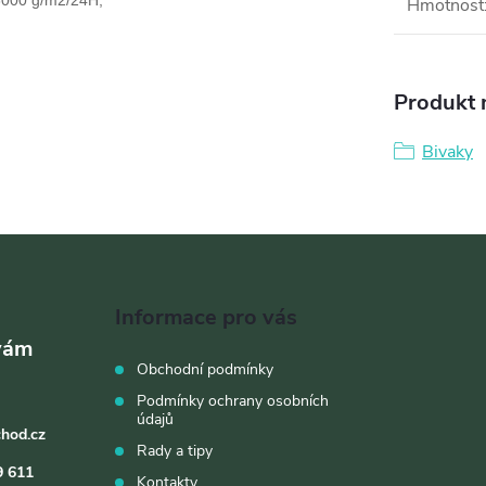
3000 g/m2/24H,
Hmotnost
Produkt n
Bivaky
Informace pro vás
Obchodní podmínky
Podmínky ochrany osobních
údajů
chod.cz
Rady a tipy
9 611
Kontakty