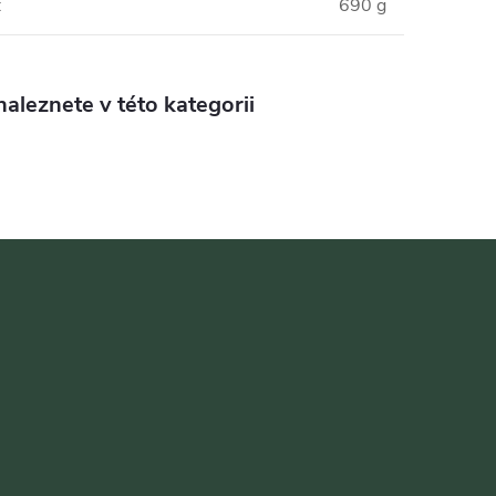
:
690 g
aleznete v této kategorii