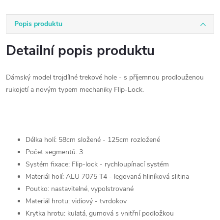
Popis produktu
Detailní popis produktu
Dámský model trojdílné trekové hole - s příjemnou prodlouženou
rukojetí a novým typem mechaniky Flip-Lock.
Délka holí: 58cm složené - 125cm rozložené
Počet segmentů: 3
Systém fixace: Flip-lock - rychloupínací systém
Materiál holí: ALU 7075 T4 - legovaná hliníková slitina
Poutko: nastavitelné, vypolstrované
Materiál hrotu: vidiový - tvrdokov
Krytka hrotu: kulatá, gumová s vnitřní podložkou