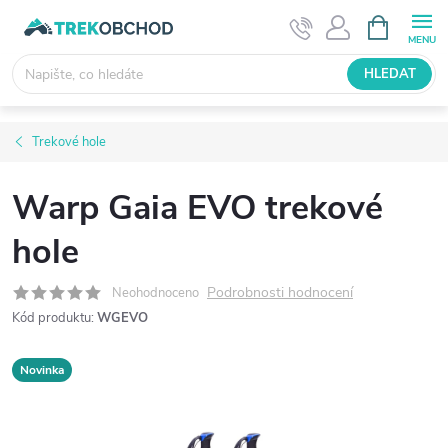
Přejít
NÁKUPNÍ
KOŠÍK
na
obsah
HLEDAT
Trekové hole
Warp Gaia EVO trekové
hole
Podrobnosti hodnocení
Neohodnoceno
Kód produktu:
WGEVO
Novinka