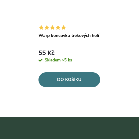
Warp koncovka trekových holí
55 Kč
Skladem
>5 ks
DO KOŠÍKU
Z