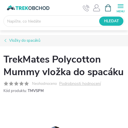
Přejít
NÁKUPNÍ
KOŠÍK
na
obsah
HLEDAT
Vložky do spacáků
TrekMates Polycotton
Mummy vložka do spacáku
Podrobnosti hodnocení
Neohodnoceno
Kód produktu:
TMVSPM