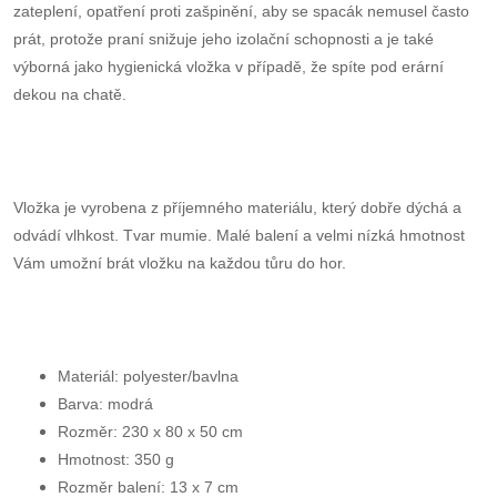
zateplení, opatření proti zašpinění, aby se spacák nemusel často
prát, protože praní snižuje jeho izolační schopnosti a je také
výborná jako hygienická vložka v případě, že spíte pod erární
dekou na chatě.
Vložka je vyrobena z příjemného materiálu, který dobře dýchá a
odvádí vlhkost. Tvar mumie. Malé balení a velmi nízká hmotnost
Vám umožní brát vložku na každou tůru do hor.
Materiál:
polyester/bavlna
Barva:
modrá
Rozměr:
230 x 80 x 50 cm
Hmotnost:
350 g
Rozměr balení:
13 x 7 cm