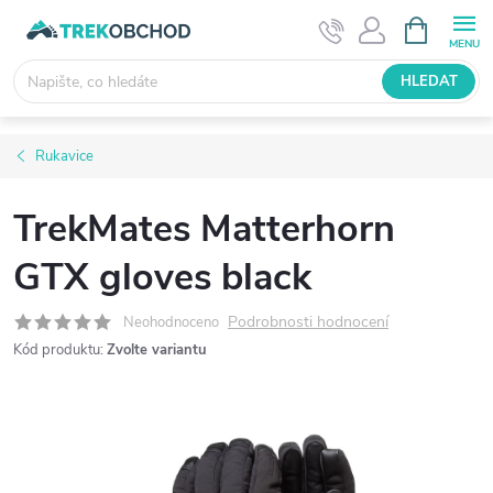
Přejít
NÁKUPNÍ
KOŠÍK
na
obsah
HLEDAT
Rukavice
TrekMates Matterhorn
GTX gloves black
Podrobnosti hodnocení
Neohodnoceno
Kód produktu:
Zvolte variantu