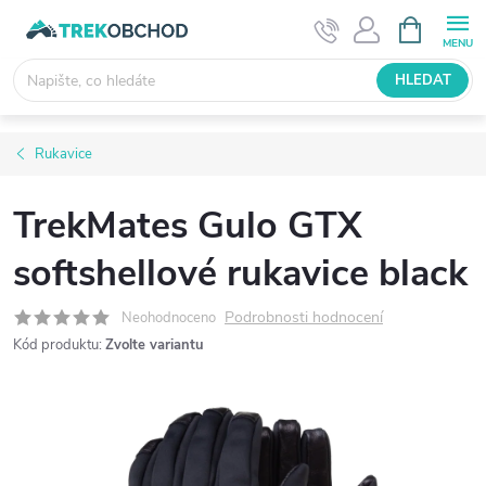
Přejít
NÁKUPNÍ
KOŠÍK
na
obsah
HLEDAT
Rukavice
TrekMates Gulo GTX
softshellové rukavice black
Podrobnosti hodnocení
Neohodnoceno
Kód produktu:
Zvolte variantu