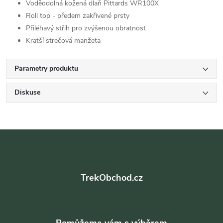
Voděodolná kožená dlaň Pittards WR100X
Roll top - předem zakřivené prsty
Přiléhavý střih pro zvýšenou obratnost
Kratší strečová manžeta
Parametry produktu
Diskuse
Z
á
TrekObchod.cz
p
a