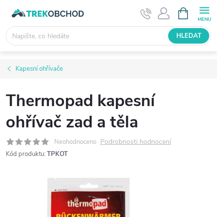
Přejít
NÁKUPNÍ
KOŠÍK
na
obsah
HLEDAT
Kapesní ohřívače
Thermopad kapesní
ohřívač zad a těla
Podrobnosti hodnocení
Neohodnoceno
Kód produktu:
TPKOT