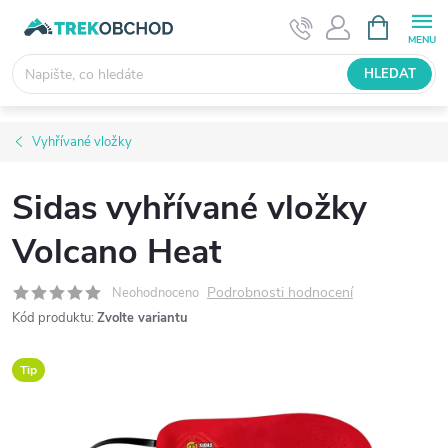
Přejít
NÁKUPNÍ
KOŠÍK
na
obsah
HLEDAT
Vyhřívané vložky
Sidas vyhřívané vložky
Volcano Heat
Podrobnosti hodnocení
Neohodnoceno
Kód produktu:
Zvolte variantu
Tip