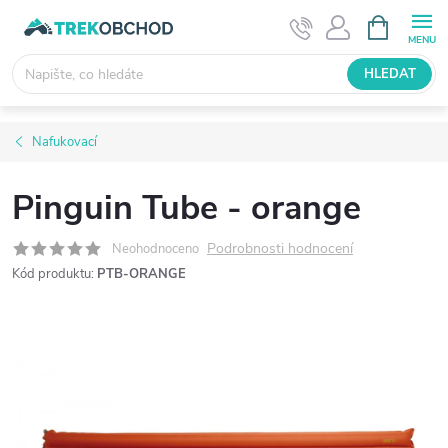
Přejít
NÁKUPNÍ
KOŠÍK
na
obsah
HLEDAT
Nafukovací
Pinguin Tube - orange
Podrobnosti hodnocení
Neohodnoceno
Kód produktu:
PTB-ORANGE