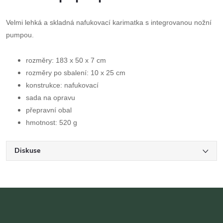
Velmi lehká a skladná nafukovací karimatka s integrovanou nožní
pumpou.
rozměry: 183 x 50 x 7 cm
rozměry po sbalení: 10 x 25 cm
konstrukce: nafukovací
sada na opravu
přepravní obal
hmotnost: 520 g
Diskuse
Z