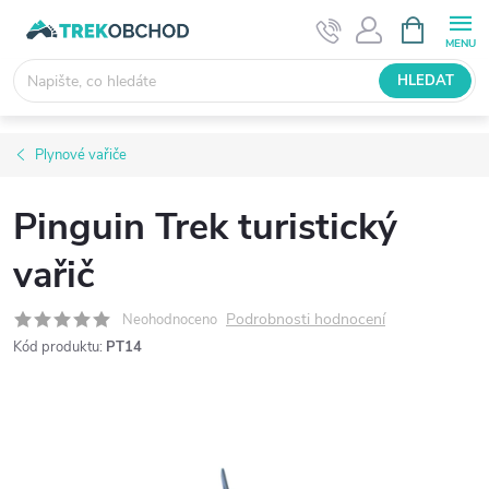
Přejít
NÁKUPNÍ
KOŠÍK
na
obsah
HLEDAT
Plynové vařiče
Pinguin Trek turistický
vařič
Podrobnosti hodnocení
Neohodnoceno
Kód produktu:
PT14