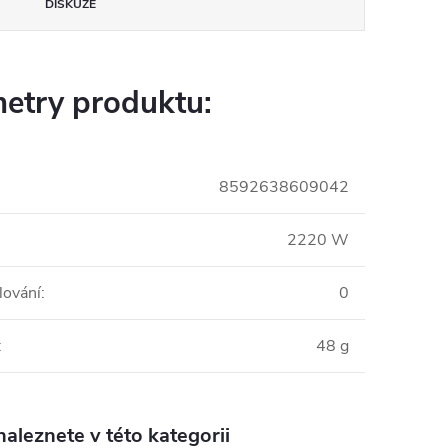
DISKUZE
etry produktu:
8592638609042
2220 W
lování
:
0
:
48 g
aleznete v této kategorii