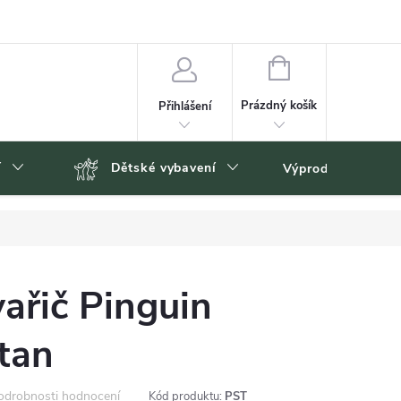
NÁKUPNÍ
KOŠÍK
Prázdný košík
Přihlášení
í
Dětské vybavení
Výprodej
Zn
vařič Pinguin
tan
odrobnosti hodnocení
Kód produktu:
PST