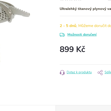
Ultralehký titanový plynový v
2 - 5 dnů
Možnosti doručení
899 Kč
Měrná
cena:
Dotaz k produktu
Sdíl