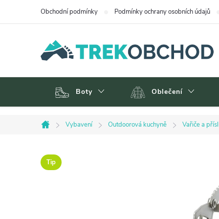
Přejít
Obchodní podmínky
Podmínky ochrany osobních údajů
na
obsah
Boty
Oblečení
Vybavení
Outdoorová kuchyně
Vařiče a přís
Domů
Tip