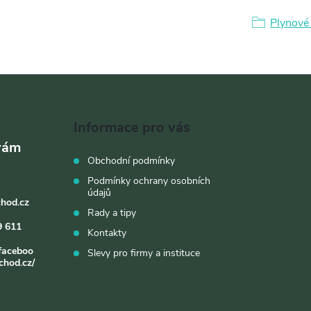
Plynové 
Informace pro vás
Obchodní podmínky
Podmínky ochrany osobních
údajů
chod.cz
Rady a tipy
9 611
Kontakty
faceboo
Slevy pro firmy a instituce
chod.cz/