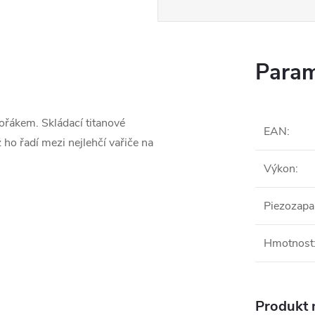
Param
ořákem. Skládací titanové
EAN
:
ž ho řadí mezi nejlehčí vařiče na
Výkon
:
Piezozapa
Hmotnost
Produkt n