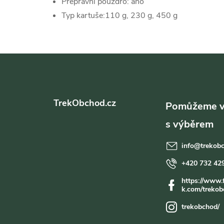
Přepravní pouzdro: ano
Typ kartuše:110 g, 230 g, 450 g
Z
á
TrekObchod.cz
p
a
info
@
trekob
t
+420 732 42
https://www.
í
k.com/trekob
trekobchod/