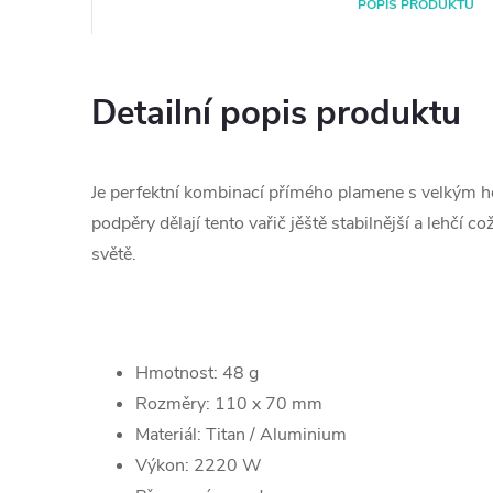
POPIS PRODUKTU
Detailní popis produktu
Je perfektní kombinací přímého plamene s velkým h
podpěry dělají tento vařič jěště stabilnější a lehčí co
světě.
Hmotnost: 48 g
Rozměry: 110 x 70 mm
Materiál: Titan / Aluminium
Výkon: 2220 W