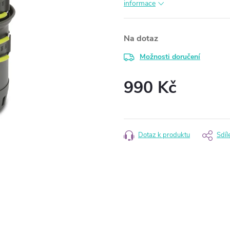
informace
Na dotaz
Možnosti doručení
990 Kč
Měrná
cena:
Dotaz k produktu
Sdíl