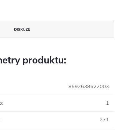
DISKUZE
etry produktu:
8592638622003
b
:
1
:
271