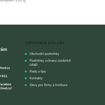
s obsahem 230 g
Informace pro vás
Obchodní podmínky
Podmínky ochrany osobních
údajů
chod.cz
Rady a tipy
9 611
Kontakty
faceboo
Slevy pro firmy a instituce
chod.cz/