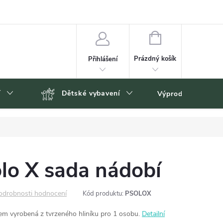
NÁKUPNÍ
KOŠÍK
Prázdný košík
Přihlášení
í
Dětské vybavení
Výprodej
Zn
lo X sada nádobí
odrobnosti hodnocení
Kód produktu:
PSOLOX
m vyrobená z tvrzeného hliníku pro 1 osobu.
Detailní