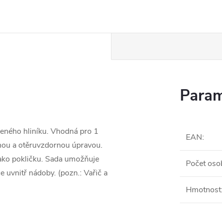
Param
eného hliníku. Vhodná pro 1
EAN
:
nou a otěruvzdornou úpravou.
jako pokličku. Sada umožňuje
Počet oso
 uvnitř nádoby. (pozn.: Vařič a
Hmotnost