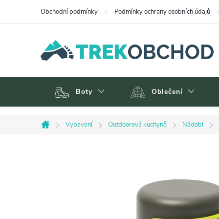
Přejít
Obchodní podmínky
Podmínky ochrany osobních údajů
na
obsah
Boty
Oblečení
Vybavení
Outdoorová kuchyně
Nádobí
Domů