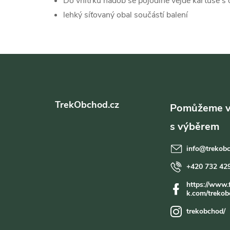
Do vnitřku nádob se pojodlně vejde kartuše 
lehký síťovaný obal součástí balení
Z
á
TrekObchod.cz
p
a
info
@
trekob
t
+420 732 42
https://www.
í
k.com/trekob
trekobchod/