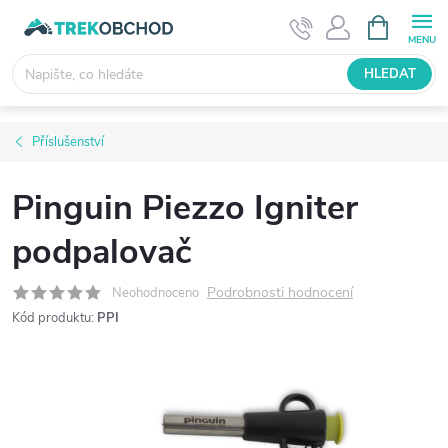
Přejít
NÁKUPNÍ
KOŠÍK
na
obsah
HLEDAT
Příslušenství
Pinguin Piezzo Igniter
podpalovač
Podrobnosti hodnocení
Neohodnoceno
Kód produktu:
PPI