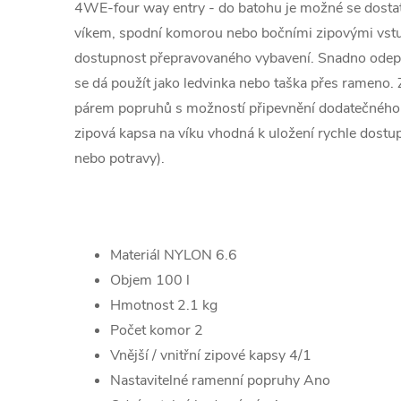
4WE-four way entry - do batohu je možné se dostat
víkem, spodní komorou nebo bočními zipovými vstu
dostupnost přepravovaného vybavení. Snadno odepí
se dá použít jako ledvinka nebo taška přes rameno. 
párem popruhů s možností připevnění dodatečného ma
zipová kapsa na víku vhodná k uložení rychle dostu
nebo potravy).
Materiál NYLON 6.6
Objem 100 l
Hmotnost 2.1 kg
Počet komor 2
Vnější / vnitřní zipové kapsy 4/1
Nastavitelné ramenní popruhy Ano