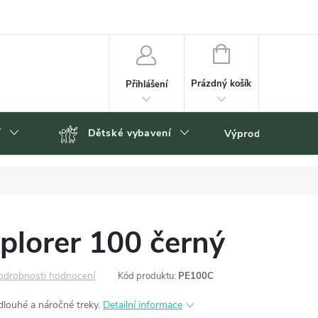
NÁKUPNÍ
KOŠÍK
Prázdný košík
Přihlášení
í
Dětské vybavení
Výprodej
Zn
plorer 100 černý
odrobnosti hodnocení
Kód produktu:
PE100C
louhé a náročné treky.
Detailní informace