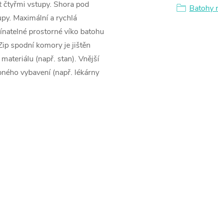
 čtyřmi vstupy. Shora pod
Batohy n
py. Maximální a rychlá
natelné prostorné víko batohu
Zip spodní komory je jištěn
teriálu (např. stan). Vnější
pného vybavení (např. lékárny