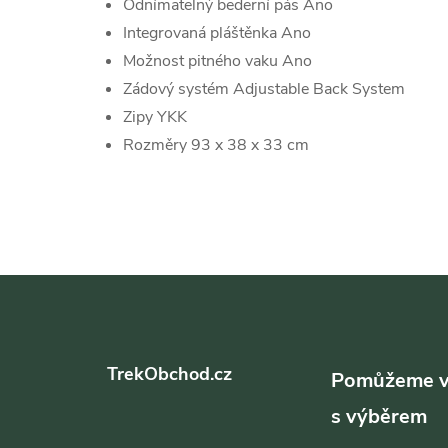
Odnímatelný bederní pás Ano
Integrovaná pláštěnka Ano
Možnost pitného vaku Ano
Zádový systém Adjustable Back System
Zipy YKK
Rozměry 93 x 38 x 33 cm
Z
á
TrekObchod.cz
p