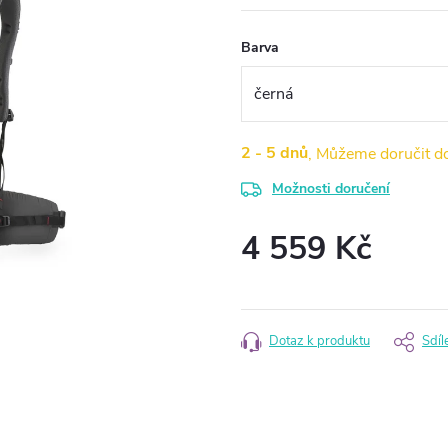
Barva
2 - 5 dnů
Možnosti doručení
4 559 Kč
Měrná
cena:
Dotaz k produktu
Sdíl