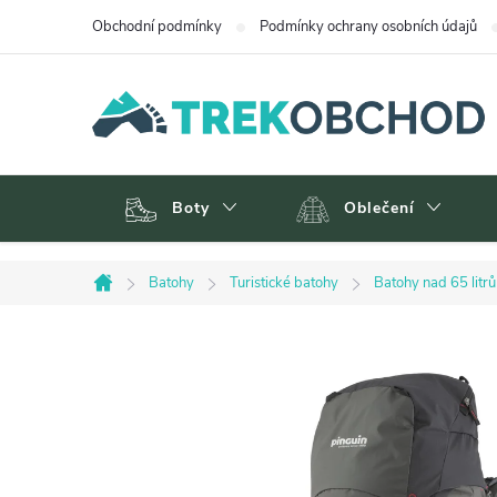
Přejít
Obchodní podmínky
Podmínky ochrany osobních údajů
na
obsah
Boty
Oblečení
Batohy
Turistické batohy
Batohy nad 65 litrů
Domů