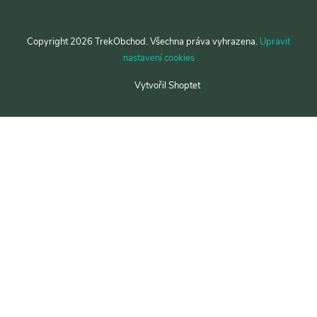
Copyright 2026
TrekObchod
. Všechna práva vyhrazena.
Upravit
nastavení cookies
Vytvořil Shoptet