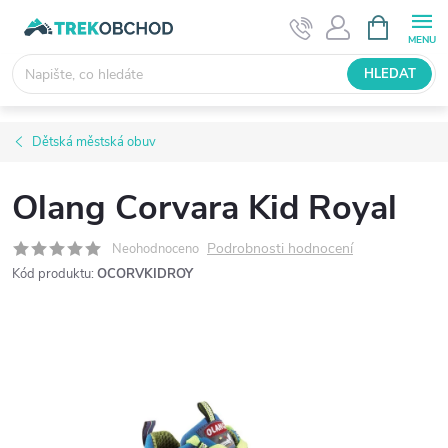
Přejít
NÁKUPNÍ
KOŠÍK
na
obsah
HLEDAT
Dětská městská obuv
Olang Corvara Kid Royal
Podrobnosti hodnocení
Neohodnoceno
Kód produktu:
OCORVKIDROY