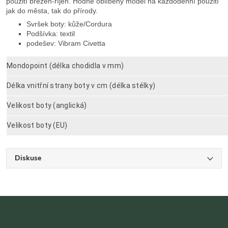
použití březen-říjen. Hodně oblíbený model na každodenní použití
jak do města, tak do přírody.
Svršek boty: kůže/Cordura
Podšívka: textil
podešev: Vibram Civetta
Mondopoint (délka chodidla v mm)
Délka vnitřní strany boty v cm (délka stélky)
Velikost boty (anglická)
Velikost boty (EU)
Diskuse
Z